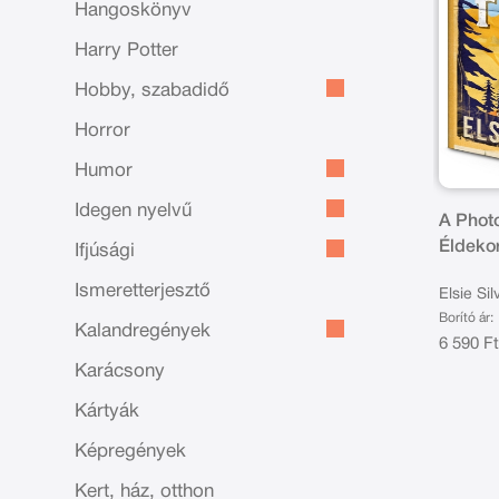
Hangoskönyv
Harry Potter
Hobby, szabadidő
Horror
Humor
Idegen nyelvű
A Photo
Éldekor
Ifjúsági
Ismeretterjesztő
Elsie Sil
Borító ár:
Kalandregények
6 590 F
Karácsony
Kártyák
Képregények
Kert, ház, otthon