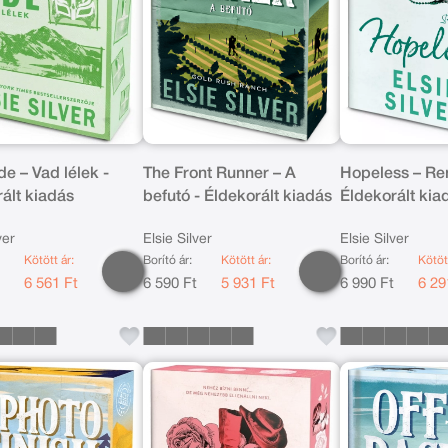
de – Vad lélek -
The Front Runner – A
Hopeless – Re
ált kiadás
befutó - Éldekorált kiadás
Éldekorált kia
ver
Elsie Silver
Elsie Silver
Kötött ár:
Borító ár:
Kötött ár:
Borító ár:
Kötöt
t
6 561 Ft
6 590 Ft
5 931 Ft
6 990 Ft
6 29