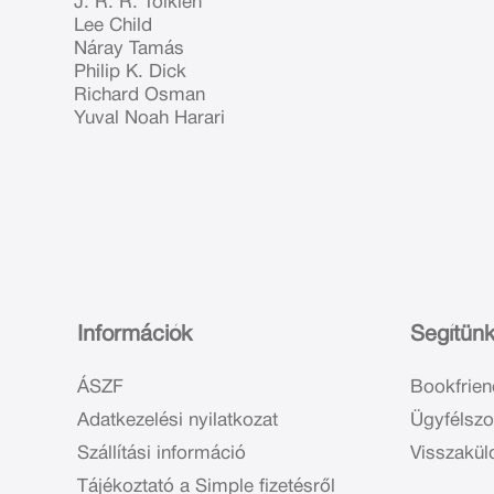
J. R. R. Tolkien
Lee Child
Náray Tamás
Philip K. Dick
Richard Osman
Yuval Noah Harari
Információk
Segítün
ÁSZF
Bookfrien
Adatkezelési nyilatkozat
Ügyfélszo
Szállítási információ
Visszakül
Tájékoztató a Simple fizetésről