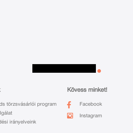
k
Kövess minket!
ds törzsvásárlói program
Facebook
lgálat
Instagram
dési irányelveink