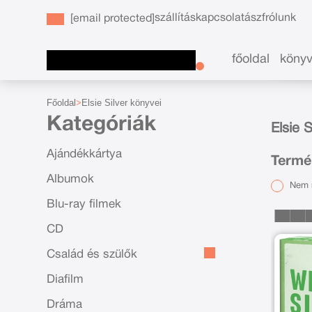
szállítás
kapcsolat
ászf
rólunk
[email protected]
főoldal
köny
Főoldal
Elsie Silver könyvei
Kategóriák
Elsie 
Ajándékkártya
Termék
Albumok
Nem r
Blu-ray filmek
CD
Család és szülők
Diafilm
Dráma