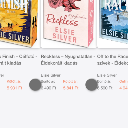
 Finish – Célfotó -
Reckless – Nyughatatlan -
Off to the Rac
ált kiadás
Éldekorált kiadás
szívek - Éldek
ver
Elsie Silver
Elsie Silver
Kötött ár:
Borító ár:
Kötött ár:
Borító ár:
Onlin
t
5 931 Ft
6 490 Ft
5 841 Ft
6 590 Ft
4 94