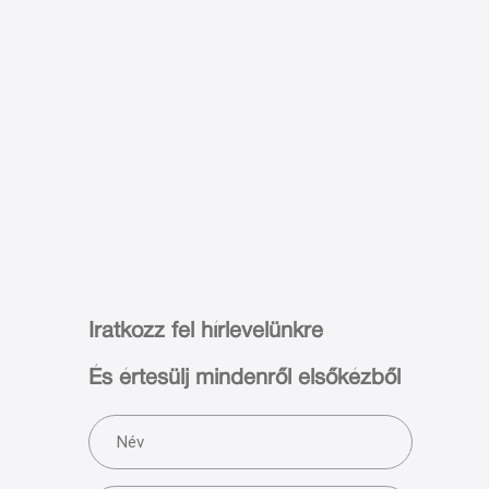
Iratkozz fel hírlevelünkre
És értesülj mindenről elsőkézből