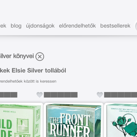
vek
blog
újdonságok
előrendelhetők
bestsellerek
Silver könyvei
ek Elsie Silver tollából
endelhetőek között is keressen