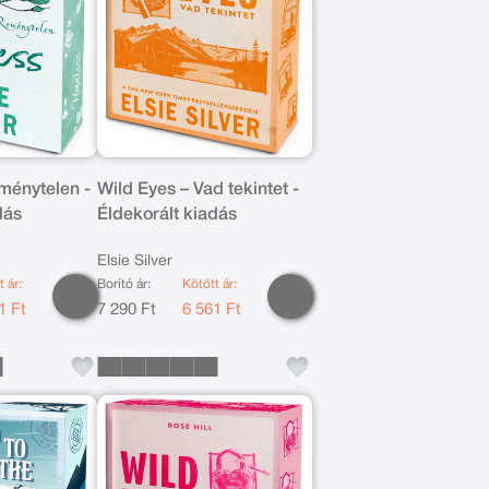
ménytelen -
Wild Eyes – Vad tekintet -
dás
Éldekorált kiadás
Elsie Silver
t ár:
Borító ár:
Kötött ár:
1 Ft
7 290 Ft
6 561 Ft