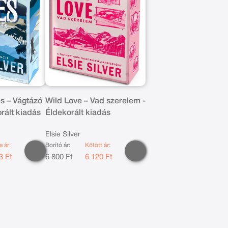
es – Vágtázó
Wild Love – Vad szerelem -
orált kiadás
Éldekorált kiadás
Elsie Silver
e ár:
Borító ár:
Kötött ár:
3 Ft
6 800 Ft
6 120 Ft