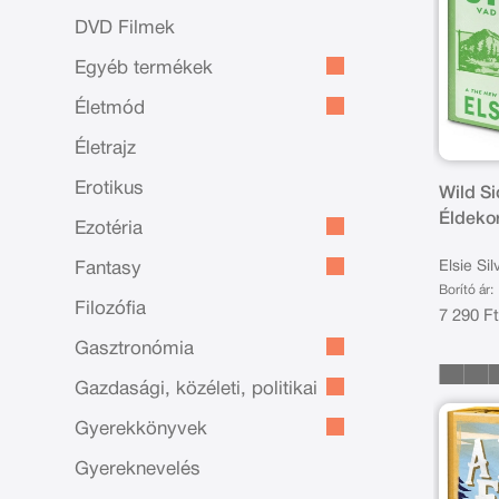
DVD Filmek
Egyéb termékek
Életmód
Életrajz
Erotikus
Wild Si
Éldekor
Ezotéria
Elsie Sil
Fantasy
Borító ár:
Filozófia
7 290 F
Gasztronómia
Gazdasági, közéleti, politikai
Gyerekkönyvek
Gyereknevelés