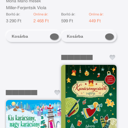
Móna Manó mesék
Miller-Ferjentsik Viola
Borító ár:
Online ár:
Borító ár:
Online ár:
3 290 Ft
2 468 Ft
599 Ft
449 Ft
Kosárba
Kosárba