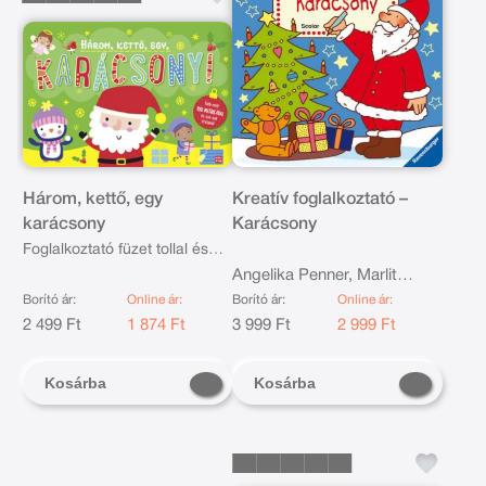
Három, kettő, egy
Kreatív foglalkoztató –
karácsony
Karácsony
Foglalkoztató füzet tollal és
matricákkal
Angelika Penner, Marlit
Peikert, Thilo Pustlauk
Borító ár:
Online ár:
Borító ár:
Online ár:
2 499 Ft
1 874 Ft
3 999 Ft
2 999 Ft
Kosárba
Kosárba