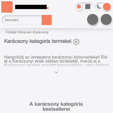
Főoldal
Könyvek
Karácsony
Karácsony kategória termékei
Hangolódj az ünnepekre karácsonyi könyveinkkel! Éld
át a Karácsonyi ének időtlen történetét, merülj el a
Karácsonyi levelek meghitt hangulatában, vagy fedezd
fel az Adventi krimik izgalmas fordulatait! Teremts
varázslatos pillanatokat klasszikus és modern
történetek segítségével!
A karácsony kategória
bestsellerei