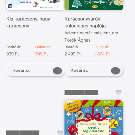
Kis karácsony, nagy
Karácsonyvárók
karácsony
különleges naplója
Adventi naptár másként, amit
tudni szeretnél a
Török Ágnes
karácsonyról, és még annál is
Borító ár:
Online ár:
Borító ár:
Online ár:
999 Ft
749 Ft
több
2 499 Ft
1 874 Ft
Kosárba
Kosárba