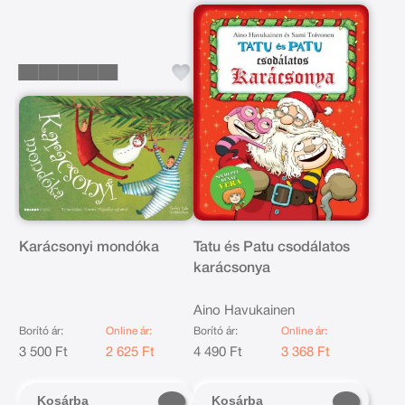
Karácsonyi mondóka
Tatu és Patu csodálatos
karácsonya
Aino Havukainen
Borító ár:
Online ár:
Borító ár:
Online ár:
3 500 Ft
2 625 Ft
4 490 Ft
3 368 Ft
Kosárba
Kosárba