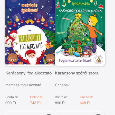
Karácsonyi foglalkoztató
Karácsony szóról szóra
matricás foglalkoztató
Ünnepek
Borító ár:
Online ár:
Borító ár:
Online ár:
990 Ft
743 Ft
890 Ft
668 Ft