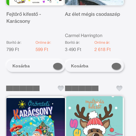
Fejtörő kifestő -
Az élet mégis csodaszép
Karácsony
Carmel Harrington
Borító ár:
Online ár:
Borító ár:
Online ár:
799 Ft
599 Ft
3 490 Ft
2 618 Ft
Kosárba
Kosárba