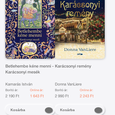
Betlehembe kéne menni -
Karácsonyi remény
Karácsonyi mesék
Kamarás István
Donna VanLiere
Borító ár:
Online ár:
Borító ár:
Online ár:
2 190 Ft
1 643 Ft
2 990 Ft
2 243 Ft
Kosárba
Kosárba