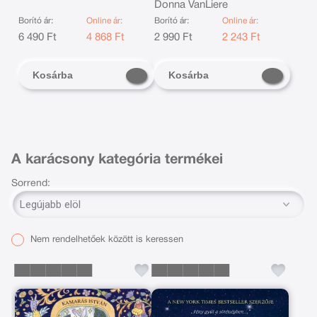
Donna VanLiere
Borító ár:
Online ár:
Borító ár:
Online ár:
B
6 490 Ft
4 868 Ft
2 990 Ft
2 243 Ft
Kosárba
Kosárba
A karácsony kategória termékei
Sorrend:
Nem rendelhetőek között is keressen