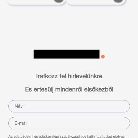
Iratkozz fel hírlevelünkre
És értesülj mindenről elsőkézből
Az adatvédelmi és adatkezelési szabályzatot ide kattintva tudod elolvasni.