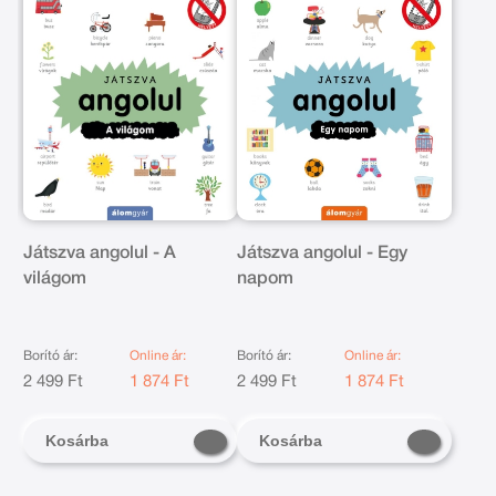
Játszva angolul - A
Játszva angolul - Egy
világom
napom
Borító ár:
Online ár:
Borító ár:
Online ár:
2 499 Ft
1 874 Ft
2 499 Ft
1 874 Ft
Kosárba
Kosárba