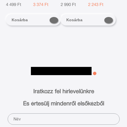
4 499 Ft
3 374 Ft
Husar
2 990 Ft
2 243 Ft
Kosárba
Kosárba
Iratkozz fel hírlevelünkre
És értesülj mindenről elsőkézből