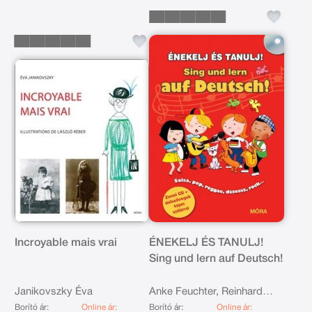
Incroyable mais vrai
ÉNEKELJ ÉS TANULJ!
Sing und lern auf Deutsch!
Janikovszky Éva
Anke Feuchter, Reinhard
Schindehutte, Stéphane
Borító ár:
Online ár:
Borító ár:
Online ár: