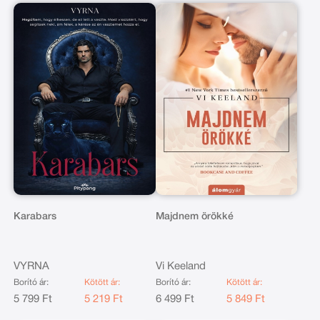
Karabars
Majdnem örökké
VYRNA
Vi Keeland
Borító ár:
Kötött ár:
Borító ár:
Kötött ár:
5 799 Ft
5 219 Ft
6 499 Ft
5 849 Ft