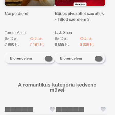
Carpe diem!
Bűnös élvezettel szeretlek
- Tiltott szerelem 3.
Tomor Anita
L. J. Shen
Borító ár:
Kötött ár:
Borító ár:
Kötött ár:
7 990 Ft
7 191 Ft
6 699 Ft
6 029 Ft
Előrendelem
Előrendelem
A romantikus kategória kedvenc
művei