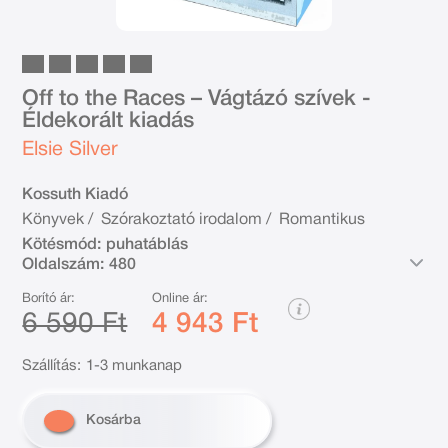
Off to the Races – Vágtázó szívek -
Éldekorált kiadás
Elsie Silver
Kossuth Kiadó
Könyvek
/
Szórakoztató irodalom
/
Romantikus
Kötésmód:
puhatáblás
Oldalszám:
480
Borító ár:
Online ár:
6 590 Ft
4 943 Ft
Szállítás:
1-3 munkanap
Kosárba