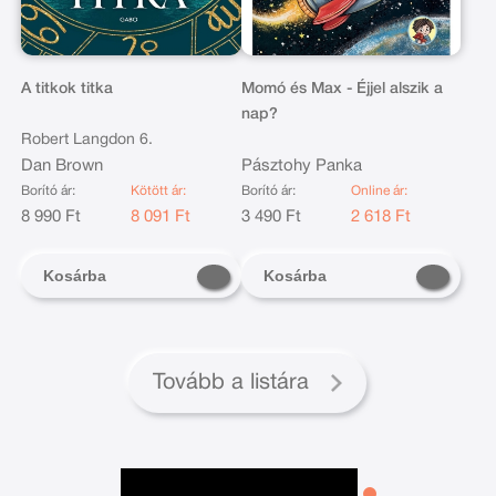
A titkok titka
Momó és Max - Éjjel alszik a
nap?
Robert Langdon 6.
Dan Brown
Pásztohy Panka
Borító ár:
Kötött ár:
Borító ár:
Online ár:
8 990 Ft
8 091 Ft
3 490 Ft
2 618 Ft
Kosárba
Kosárba
Tovább a listára