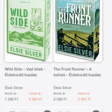
Wild Side – Vad lélek -
The Front Runner – A
Éldekorált kiadás
befutó - Éldekorált kiadás
Elsie Silver
Elsie Silver
Borító ár:
Kötött ár:
Borító ár:
Kötött ár:
7 290 Ft
6 561 Ft
6 590 Ft
5 931 Ft