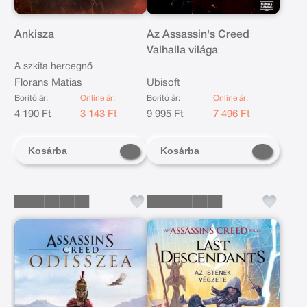
Ankisza
Az Assassin's Creed
Valhalla világa
A szkíta hercegnő
Florans Matias
Ubisoft
Borító ár:
Online ár:
Borító ár:
Online ár:
4 190 Ft
3 143 Ft
9 995 Ft
7 496 Ft
Kosárba
Kosárba