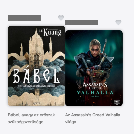
Bábel, avagy az erőszak
Az Assassin's Creed Valhalla
szükségszerűsége
világa