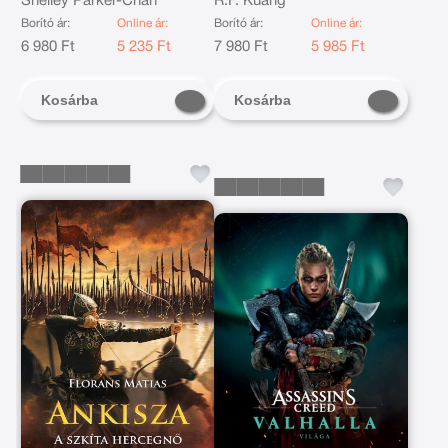
Shelley Parker-Chan
R.F. Kuang
Borító ár:
Online ár:
Borító ár:
Online ár:
6 980 Ft
5 235 Ft
7 980 Ft
5 985 Ft
Kosárba
Kosárba