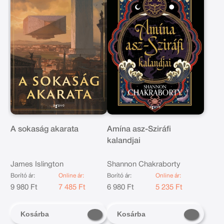
A sokaság akarata
Amína asz-Sziráfi
kalandjai
James Islington
Shannon Chakraborty
Borító ár:
Online ár:
Borító ár:
Online ár:
9 980 Ft
7 485 Ft
6 980 Ft
5 235 Ft
Kosárba
Kosárba