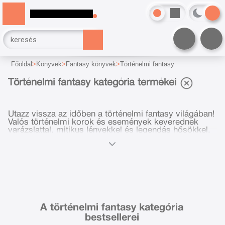
Főoldal
Könyvek
Fantasy könyvek
Történelmi fantasy
Történelmi fantasy kategória termékei
Utazz vissza az időben a történelmi fantasy világában!
Valós történelmi korok és események keverednek
varázslattal, mitikus lényekkel és legendás hősökkel.
Fedezd fel a múlt egy új arcát, ahol a történelem és a
képzelőerő találkozik. Ha szereted az izgalmas,
atmoszférikus történeteket, válogass a legjobb
történelmi fantasy könyvek közül!
A történelmi fantasy kategória
bestsellerei