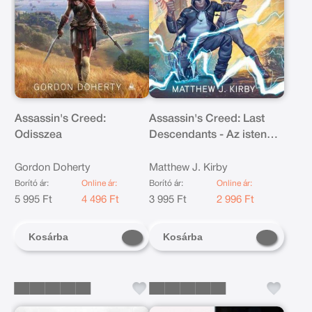
Assassin's Creed:
Assassin's Creed: Last
Odisszea
Descendants - Az istenek
végzete
Gordon Doherty
Matthew J. Kirby
Borító ár:
Online ár:
Borító ár:
Online ár:
5 995 Ft
4 496 Ft
3 995 Ft
2 996 Ft
Kosárba
Kosárba