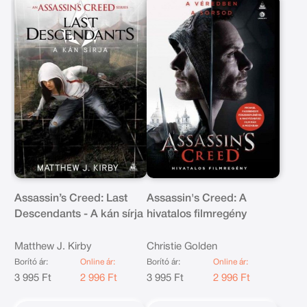
Assassin’s Creed: Last
Assassin's Creed: A
Descendants - A kán sírja
hivatalos filmregény
Matthew J. Kirby
Christie Golden
Borító ár:
Online ár:
Borító ár:
Online ár:
3 995 Ft
2 996 Ft
3 995 Ft
2 996 Ft