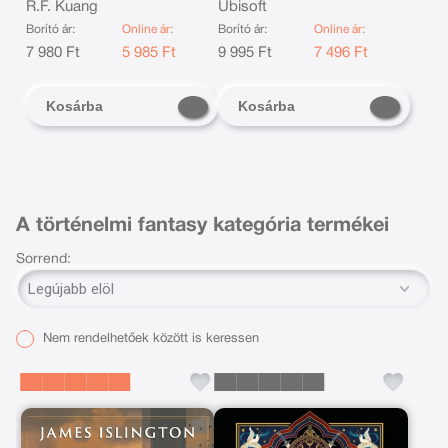
R.F. Kuang
Ubisoft
Borító ár:
Online ár:
Borító ár:
Online ár:
B
7 980 Ft
5 985 Ft
9 995 Ft
7 496 Ft
Kosárba
Kosárba
A történelmi fantasy kategória termékei
Sorrend:
Nem rendelhetőek között is keressen