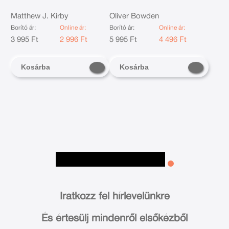
York-i felkelés
Matthew J. Kirby
Oliver Bowden
Borító ár:
Online ár:
Borító ár:
Online ár:
3 995 Ft
2 996 Ft
5 995 Ft
4 496 Ft
Kosárba
Kosárba
Iratkozz fel hírlevelünkre
És értesülj mindenről elsőkézből