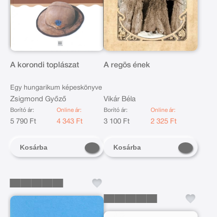
A korondi toplászat
A regös ének
Egy hungarikum képeskönyve
Zsigmond Győző
Vikár Béla
Borító ár:
Online ár:
Borító ár:
Online ár:
5 790 Ft
4 343 Ft
3 100 Ft
2 325 Ft
Kosárba
Kosárba