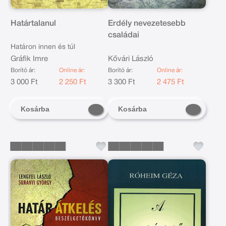
Határtalanul
Erdély nevezetesebb
családai
Határon innen és túl
Gráfik Imre
Kővári László
Borító ár:
Online ár:
Borító ár:
Online ár:
3 000 Ft
2 250 Ft
3 300 Ft
2 475 Ft
Kosárba
Kosárba