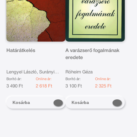
Határátkelés
A varázserő fogalmának
eredete
Lengyel László, Surányi
Róheim Géza
György
Borító ár:
Online ár:
Borító ár:
Online ár:
3 490 Ft
2 618 Ft
3 100 Ft
2 325 Ft
Kosárba
Kosárba