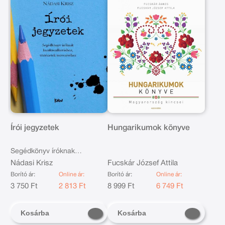
Írói jegyzetek
Hungarikumok könyve
Segédkönyv íróknak
karakteralkotáshoz, történetek
Nádasi Krisz
Fucskár József Attila
tervezéséhez (bővített kiadás)
Borító ár:
Online ár:
Borító ár:
Online ár:
3 750 Ft
2 813 Ft
8 999 Ft
6 749 Ft
Kosárba
Kosárba