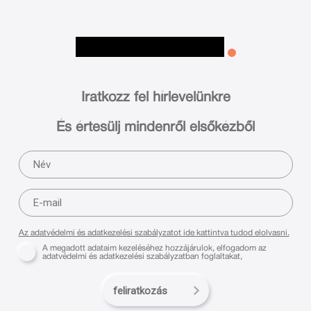
Iratkozz fel hírlevelünkre
És értesülj mindenről elsőkézből
Az adatvédelmi és adatkezelési szabályzatot ide kattintva tudod elolvasni.
A megadott adataim kezeléséhez hozzájárulok, elfogadom az
adatvédelmi és adatkezelési szabályzatban foglaltakat,
feliratkozás