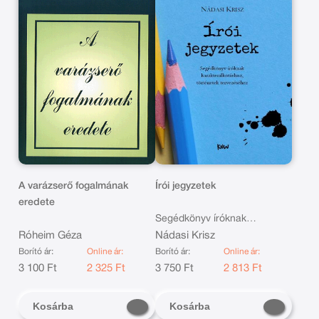
A varázserő fogalmának
Írói jegyzetek
eredete
Segédkönyv íróknak
Róheim Géza
karakteralkotáshoz, történetek
Nádasi Krisz
tervezéséhez (bővített kiadás)
Borító ár:
Online ár:
Borító ár:
Online ár:
B
3 100 Ft
2 325 Ft
3 750 Ft
2 813 Ft
Kosárba
Kosárba