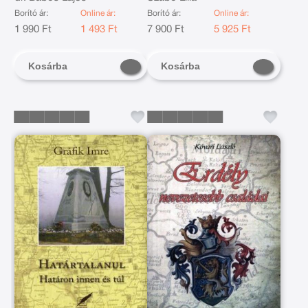
Norbert életéről
Borító ár:
Online ár:
Borító ár:
Online ár:
1 990 Ft
1 493 Ft
7 900 Ft
5 925 Ft
Kosárba
Kosárba