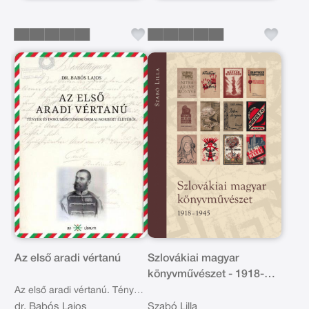
Az első aradi vértanú
Szlovákiai magyar
könyvművészet - 1918-
1945
Az első aradi vértanú. Tények
és dokumentumok Ormai
dr. Babós Lajos
Szabó Lilla