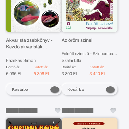
Akvarista zsebkönyv -
Az öröm színei
Kezdő akvaristák
számára
Felnőtt színező - Színpompás
Fazekas Simon
mintaoldalakkal
Szalai Lilla
Borító ár:
Kötött ár:
Borító ár:
Kötött ár:
5 995 Ft
5 396 Ft
3 800 Ft
3 420 Ft
Kosárba
Kosárba