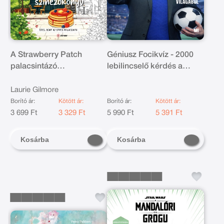
A Strawberry Patch
Géniusz Focikvíz - 2000
palacsintázó
lebilincselő kérdés a
színezőkönyv
futball világából
Laurie Gilmore
Borító ár:
Kötött ár:
Borító ár:
Kötött ár:
3 699 Ft
3 329 Ft
5 990 Ft
5 391 Ft
Kosárba
Kosárba