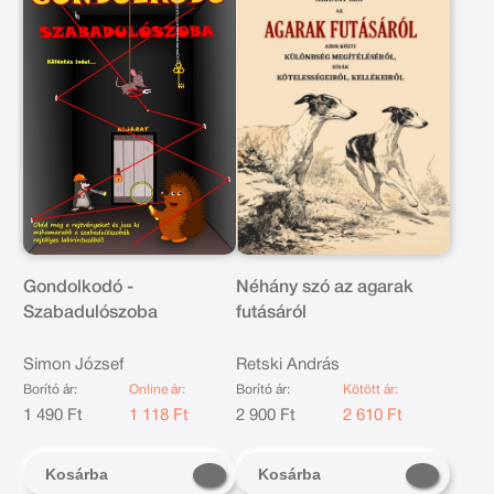
Gondolkodó -
Néhány szó az agarak
Szabadulószoba
futásáról
Simon József
Retski András
Borító ár:
Online ár:
Borító ár:
Kötött ár:
1 490 Ft
1 118 Ft
2 900 Ft
2 610 Ft
Kosárba
Kosárba