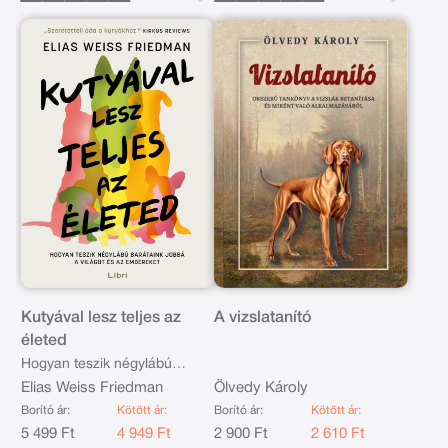
Kutyával lesz teljes az
A vizslatanító
életed
Hogyan teszik négylábú
barátaink jobbá a világot és az
Elias Weiss Friedman
Ölvedy Károly
embereket
Borító ár:
Kötött ár:
Borító ár:
Kötött ár:
5 499 Ft
4 949 Ft
2 900 Ft
2 610 Ft