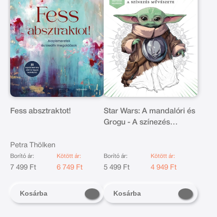
Fess absztraktot!
Star Wars: A mandalóri és
Grogu - A színezés
művészete - Kreativitásra
ösztönző 100 képpel
Petra Thölken
Borító ár:
Kötött ár:
Borító ár:
Kötött ár:
7 499 Ft
6 749 Ft
5 499 Ft
4 949 Ft
Kosárba
Kosárba