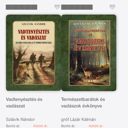
Vadtenyésztés és
Természetbarátok és
vadászat
vadászok évkönyve
Szlávik Nándor
gróf Lázár Kálmán
Borító ár:
Kötött ár:
Borító ár:
Kötött ár: