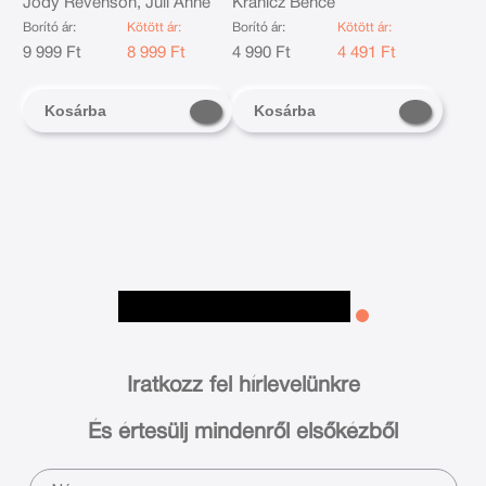
Jody Revenson, Juli Anne
Kránicz Bence
Borító ár:
Kötött ár:
Borító ár:
Kötött ár:
9 999 Ft
8 999 Ft
4 990 Ft
4 491 Ft
Kosárba
Kosárba
Iratkozz fel hírlevelünkre
És értesülj mindenről elsőkézből