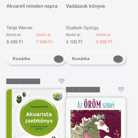
Akvarell minden napra
Vadászok könyve
Tanja Werner
Szalbek György
Borító ár:
Kötött ár:
Borító ár:
Kötött ár:
8 499 Ft
7 649 Ft
4 100 Ft
3 690 Ft
Kosárba
Kosárba