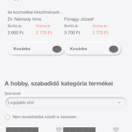
és kozmetikai készítmények
előállítása valódi és
Dr. Némedy Imre
Fónagy József
pótanyagokból
Borító ár:
Online ár:
Borító ár:
Online ár:
B
2 900 Ft
2 175 Ft
3 700 Ft
2 775 Ft
Kosárba
Kosárba
A hobby, szabadidő kategória termékei
Sorrend:
Nem rendelhetőek között is keressen