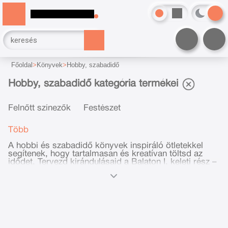
Főoldal
Könyvek
Hobby, szabadidő
Hobby, szabadidő kategória termékei
Felnőtt színezők
Festészet
Több
A hobbi és szabadidő könyvek inspiráló ötletekkel
segítenek, hogy tartalmasan és kreatívan töltsd az
idődet. Tervezd kirándulásaid a Balaton I. keleti rész –
Aktív térkép 1:100 000 – Szabadidőtérkép
segítségével, fejleszd tudásod a Győzelem a sakkban
útmutatásaival, vagy merülj el A nagy kártyatúra –
Avagy játszani szükséges világában! Találd meg a
hozzád legjobban illő hobbit!