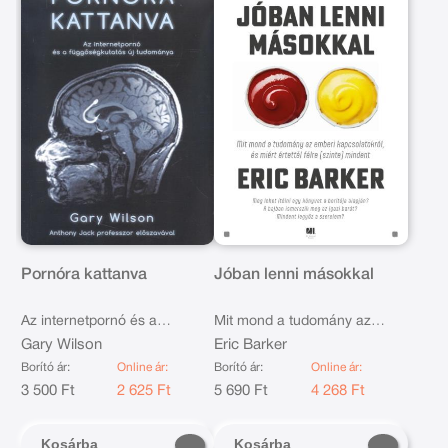
Pornóra kattanva
Jóban lenni másokkal
Az internetpornó és a
Mit mond a tudomány az
függőségkutatás új
Gary Wilson
emberi kapcsolatokról, és
Eric Barker
tudománya
miért értettél félre (szinte)
Borító ár:
Online ár:
Borító ár:
Online ár:
3 500 Ft
2 625 Ft
mindent
5 690 Ft
4 268 Ft
Kosárba
Kosárba