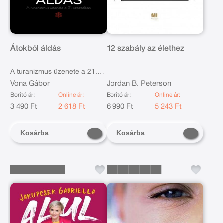
Átokból áldás
12 szabály az élethez
A turanizmus üzenete a 21.
században
Vona Gábor
Jordan B. Peterson
Borító ár:
Online ár:
Borító ár:
Online ár:
3 490 Ft
2 618 Ft
6 990 Ft
5 243 Ft
Kosárba
Kosárba