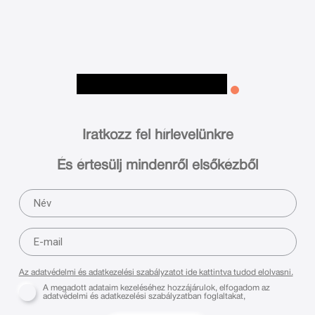
Iratkozz fel hírlevelünkre
És értesülj mindenről elsőkézből
Az adatvédelmi és adatkezelési szabályzatot ide kattintva tudod elolvasni.
A megadott adataim kezeléséhez hozzájárulok, elfogadom az
adatvédelmi és adatkezelési szabályzatban foglaltakat,