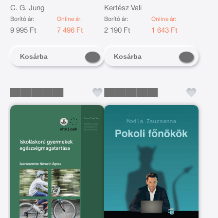
C. G. Jung
Kertész Vali
Borító ár:
Online ár:
Borító ár:
Online ár:
9 995 Ft
7 496 Ft
2 190 Ft
1 643 Ft
Kosárba
Kosárba