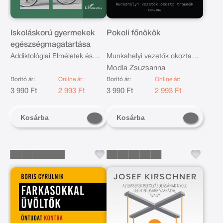
Iskoláskorú gyermekek
Pokoli főnökök
egészségmagatartása
Addiktológiai Elméletek és
Munkahelyi vezetők okozta
Kutatások 23.
traumák
Modla Zsuzsanna
Borító ár:
Online ár:
Borító ár:
Online ár:
3 990 Ft
2 993 Ft
3 990 Ft
2 993 Ft
Kosárba
Kosárba