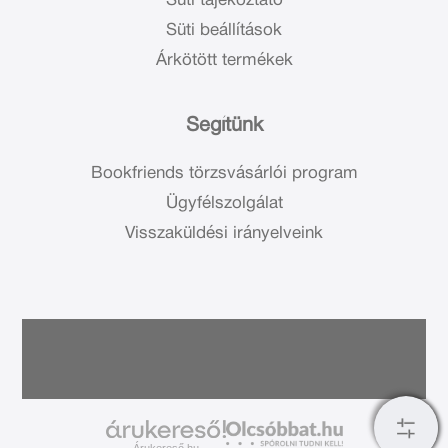
Süti tájékoztató
Süti beállítások
Árkötött termékek
Segítünk
Bookfriends törzsvásárlói program
Ügyfélszolgálat
Visszaküldési irányelveink
Árukereső.hu