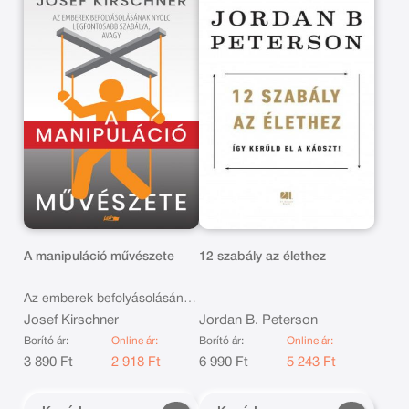
A manipuláció művészete
12 szabály az élethez
Az emberek befolyásolásának
nyolc legfontosabb szabálya
Josef Kirschner
Jordan B. Peterson
Borító ár:
Online ár:
Borító ár:
Online ár:
B
3 890 Ft
2 918 Ft
6 990 Ft
5 243 Ft