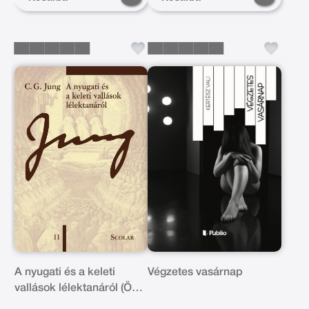
A nyugati és a keleti
Végzetes vasárnap
vallások lélektanáról (ÖM
11. kötet) (3. kiadás)