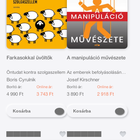
Farkasokkal üvöltők
A manipuláció művészete
Öntudat kontra szolgaszellem
Az emberek befolyásolásának
Boris Cyrulnik
nyolc legfontosabb szabálya
Josef Kirschner
Borító ár:
Online ár:
Borító ár:
Online ár:
4 990 Ft
3 743 Ft
3 890 Ft
2 918 Ft
Kosárba
Kosárba