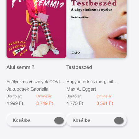
Alul semmi?
Testbeszéd
Esélyek és veszélyek COVID
Hogyan értsük meg, mit
idején
Jakupcsek Gabriella
gondolnak az emberek
Max A. Eggert
valójában?
Borító ár:
Online ár:
Borító ár:
Online ár:
4 999 Ft
3 749 Ft
4 775 Ft
3 581 Ft
Kosárba
Kosárba