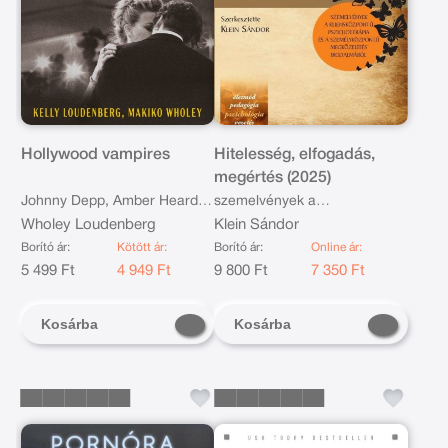
Hollywood vampires
Hitelesség, elfogadás,
megértés (2025)
Johnny Depp, Amber Heard
szemelvények a
és a per, amely megrázta a
Wholey Loudenberg
kliensközpontú pszichoterápia
Klein Sándor
világot
és a személyközpontú
Borító ár:
Kötött ár:
Borító ár:
Online ár:
5 499 Ft
4 949 Ft
megközelítés irodalmából
9 800 Ft
7 350 Ft
Kosárba
Kosárba