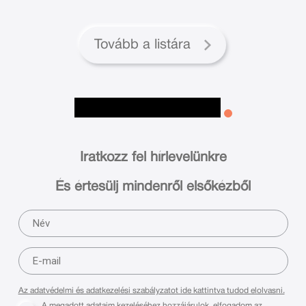
Tovább a listára
Iratkozz fel hírlevelünkre
És értesülj mindenről elsőkézből
Az adatvédelmi és adatkezelési szabályzatot ide kattintva tudod elolvasni.
A megadott adataim kezeléséhez hozzájárulok, elfogadom az