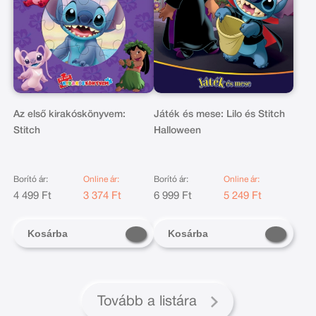
Az első kirakóskönyvem:
Játék és mese: Lilo és Stitch
Stitch
Halloween
Borító ár:
Online ár:
Borító ár:
Online ár:
4 499 Ft
3 374 Ft
6 999 Ft
5 249 Ft
Kosárba
Kosárba
Tovább a listára