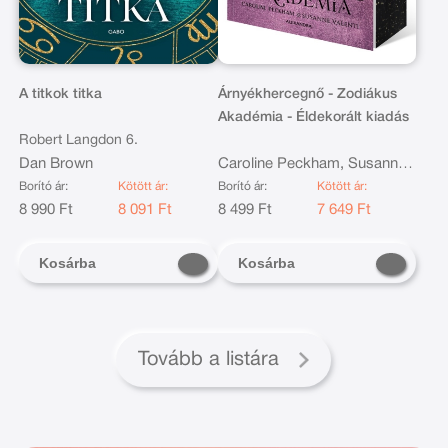
A titkok titka
Árnyékhercegnő - Zodiákus
Akadémia - Éldekorált kiadás
Robert Langdon 6.
Dan Brown
Caroline Peckham, Susanne
Valenti
Borító ár:
Kötött ár:
Borító ár:
Kötött ár:
8 990 Ft
8 091 Ft
8 499 Ft
7 649 Ft
Kosárba
Kosárba
Tovább a listára