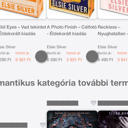
ild Eyes – Vad tekintet
A Photo Finish – Célfotó
Reckless –
 Éldekorált kiadás
- Éldekorált kiadás
Nyughatatlan 
Éldekorált kia
sie Silver
Elsie Silver
Elsie Silver
rító ár:
Kötött ár:
Borító ár:
Kötött ár:
Borító ár:
Kötött 
290 Ft
6 561 Ft
6 590 Ft
5 931 Ft
6 490 Ft
5 841
mantikus kategória további ter