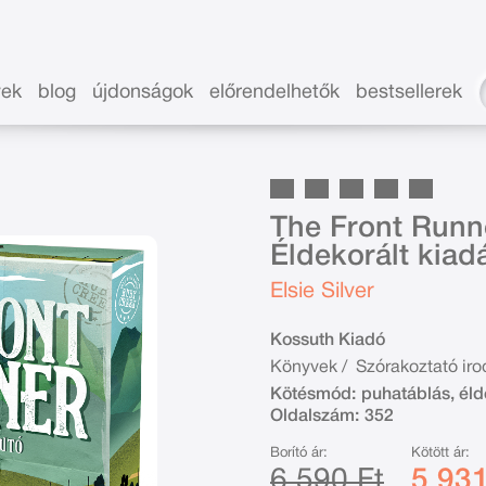
vek
blog
újdonságok
előrendelhetők
bestsellerek
The Front Runne
Éldekorált kiad
Elsie Silver
Kossuth Kiadó
Könyvek
/
Szórakoztató ir
Kötésmód:
puhatáblás, éld
Oldalszám:
352
Borító ár:
Kötött ár:
6 590 Ft
5 931