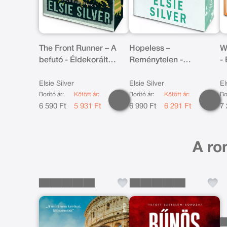
The Front Runner – A
Hopeless –
W
befutó - Éldekorált
Reménytelen -
-
kiadás
Éldekorált kiadás
Elsie Silver
Elsie Silver
El
Borító ár:
Kötött ár:
Borító ár:
Kötött ár:
Bo
6 590 Ft
5 931 Ft
6 990 Ft
6 291 Ft
7 
A ro