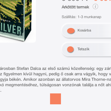
Árkötött termék
Szállítás:
1-3 munkanap
Kosárba
Tetszik
városban Stefan Dalca az első számú közellenség: egy zárk
éz figyelmen kívül hagyni, pedig ő csak arra vágyik, hogy
agyja békén. Amikor azonban az állatorvos Mira Thorne-n
kó megmentéséhez, túlságosan vonzónak találja a nőt a
.