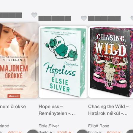
nem örökké
Hopeless –
Chasing the Wild –
Reménytelen -
Határok nélkül -
Éldekorált kiadás
Éldekorált kiadás
eland
Elsie Silver
Elliott Rose
ár:
Kötött ár:
Borító ár:
Kötött ár:
Borító ár:
Kötött ár: