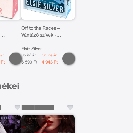
Off to the Races –
-
Vágtázó szívek -
dás
Éldekorált kiadás
Elsie Silver
ár:
Borító ár:
Online ár:
 Ft
6 590 Ft
4 943 Ft
mékei