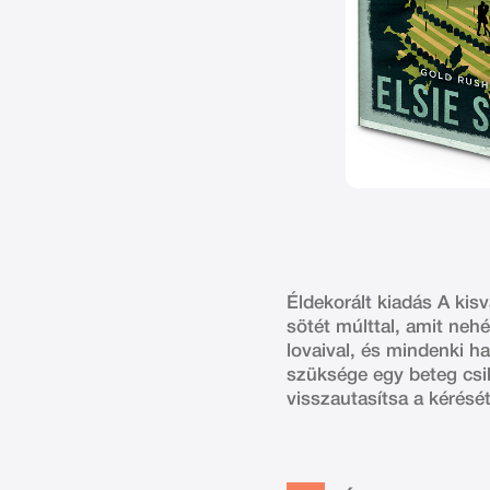
Éldekorált kiadás A kis
sötét múlttal, amit neh
lovaival, és mindenki h
szüksége egy beteg csi
visszautasítsa a kérését