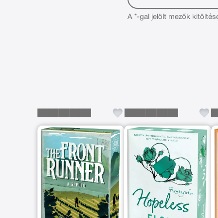
A *-gal jelölt mezők kitöltés