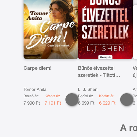
Carpe diem!
Bűnös élvezettel
V
szeretlek - Tiltott
ú
szerelem 3.
Tomor Anita
L. J. Shen
A
Borító ár:
Kötött ár:
Borító ár:
Kötött ár:
Bo
7 990 Ft
7 191 Ft
6 699 Ft
6 029 Ft
6 
A r