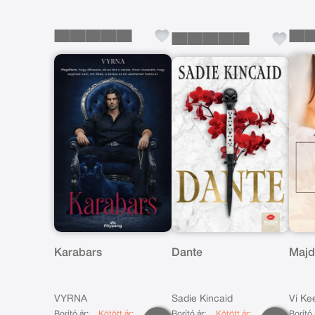
Karabars
Dante
Majd
VYRNA
Sadie Kincaid
Vi Ke
Borító ár:
Kötött ár:
Borító ár:
Kötött ár:
Borító 