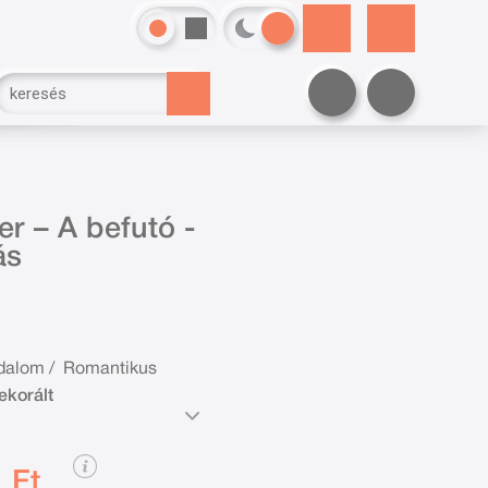
r – A befutó -
ás
odalom
/
Romantikus
ekorált
 Ft