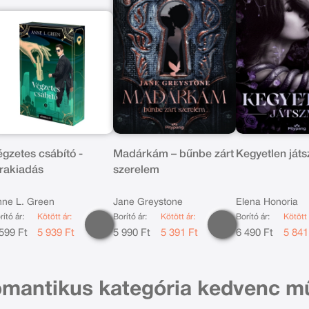
égzetes csábító -
Madárkám – bűnbe zárt
Kegyetlen ját
jrakiadás
szerelem
nne L. Green
Jane Greystone
Elena Honoria
rító ár:
Kötött ár:
Borító ár:
Kötött ár:
Borító ár:
Kötött 
599 Ft
5 939 Ft
5 990 Ft
5 391 Ft
6 490 Ft
5 841
omantikus kategória kedvenc m