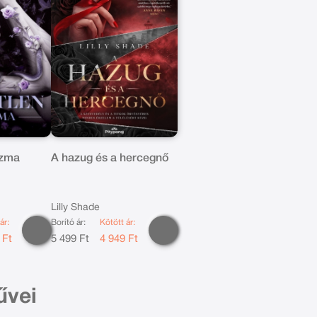
szma
A hazug és a hercegnő
Lilly Shade
ár:
Borító ár:
Kötött ár:
 Ft
5 499 Ft
4 949 Ft
űvei