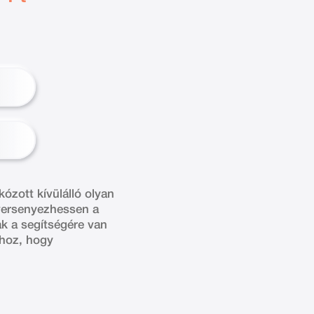
ózott kívülálló olyan
 versenyezhessen a
ak a segítségére van
hhoz, hogy