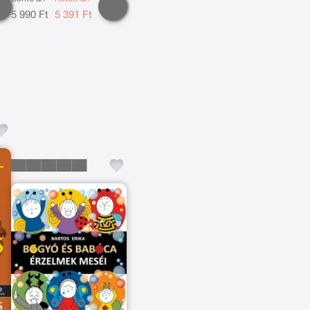
5 990 Ft
5 391 Ft