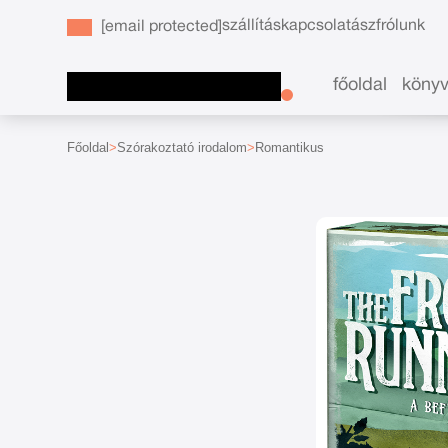
szállítás
kapcsolat
ászf
rólunk
[email protected]
főoldal
köny
Főoldal
Szórakoztató irodalom
Romantikus