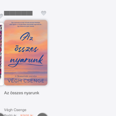
Az összes nyarunk
Végh Csenge
Borító ár:
Kötött ár: