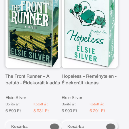
The Front Runner – A
Hopeless – Reménytelen -
befutó - Éldekorált kiadás
Éldekorált kiadás
Elsie Silver
Elsie Silver
Borító ár:
Kötött ár:
Borító ár:
Kötött ár:
6 590 Ft
5 931 Ft
6 990 Ft
6 291 Ft
Kosárba
Kosárba