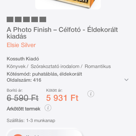
A Photo Finish – Célfotó - Éldekorált
kiadás
Elsie Silver
Kossuth Kiadó
Könyvek
/
Szórakoztató irodalom
/
Romantikus
Kötésmód:
puhatáblás, éldekorált
Oldalszám:
416
Borító ár:
Kötött ár:
6 590 Ft
5 931 Ft
Árkötött termék
Szállítás:
1-3 munkanap