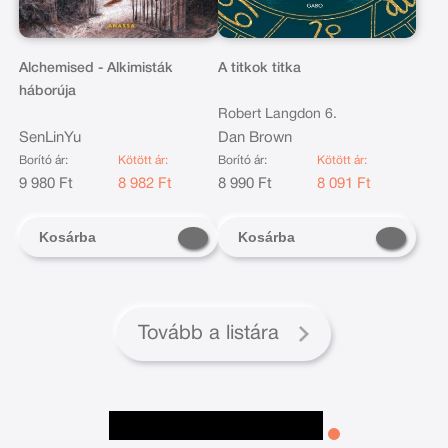
Alchemised - Alkimisták
A titkok titka
háborúja
Robert Langdon 6.
SenLinYu
Dan Brown
Borító ár:
Kötött ár:
Borító ár:
Kötött ár:
9 980 Ft
8 982 Ft
8 990 Ft
8 091 Ft
Kosárba
Kosárba
Tovább a listára