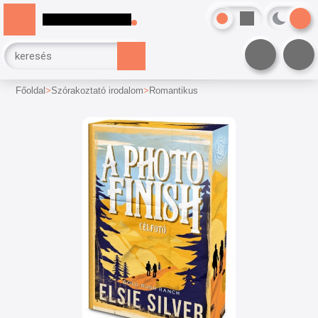
Főoldal
Szórakoztató irodalom
Romantikus