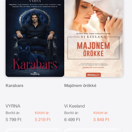
Karabars
Majdnem örökké
VYRNA
Vi Keeland
Borító ár:
Kötött ár:
Borító ár:
Kötött ár:
5 799 Ft
5 219 Ft
6 499 Ft
5 849 Ft