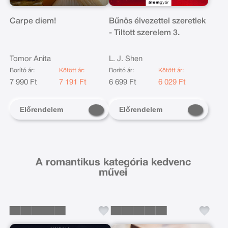
Carpe diem!
Bűnös élvezettel szeretlek
- Tiltott szerelem 3.
Tomor Anita
L. J. Shen
Borító ár:
Kötött ár:
Borító ár:
Kötött ár:
7 990 Ft
7 191 Ft
6 699 Ft
6 029 Ft
Előrendelem
Előrendelem
A romantikus kategória kedvenc
művei