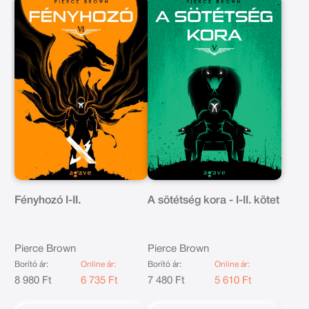
Fényhozó I-II.
A sötétség kora - I-II. kötet
Pierce Brown
Pierce Brown
Borító ár:
Online ár:
Borító ár:
Online ár:
8 980 Ft
6 735 Ft
7 480 Ft
5 610 Ft