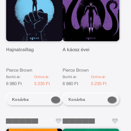
Hajnalcsillag
A káosz évei
Pierce Brown
Pierce Brown
Borító ár:
Online ár:
Borító ár:
Online ár:
6 980 Ft
5 235 Ft
6 980 Ft
5 235 Ft
Kosárba
Kosárba