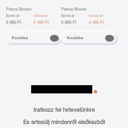
Pierce Brown
Pierce Brown
Borító ár:
Online ár:
Borító ár:
Online ár:
5 980 Ft
4 485 Ft
5 980 Ft
4 485 Ft
Kosárba
Kosárba
Iratkozz fel hírlevelünkre
És értesülj mindenről elsőkézből