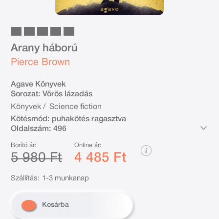
Arany háború
Pierce Brown
Agave Könyvek
Sorozat:
Vörös lázadás
Könyvek
/
Science fiction
Kötésmód:
puhakötés ragasztva
Oldalszám:
496
Borító ár:
Online ár:
5 980 Ft
4 485 Ft
Szállítás:
1-3 munkanap
Kosárba