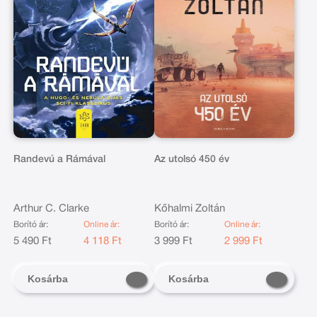
Randevú a Rámával
Az utolsó 450 év
Arthur C. Clarke
Kőhalmi Zoltán
Borító ár:
Online ár:
Borító ár:
Online ár:
5 490 Ft
4 118 Ft
3 999 Ft
2 999 Ft
Kosárba
Kosárba