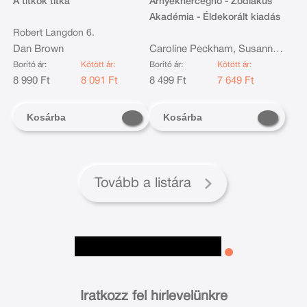
A titkok titka
Árnyékhercegnő - Zodiákus
Akadémia - Éldekorált kiadás
Robert Langdon 6.
Dan Brown
Caroline Peckham, Susanne
Valenti
Borító ár:
Kötött ár:
Borító ár:
Kötött ár:
8 990 Ft
8 091 Ft
8 499 Ft
7 649 Ft
Kosárba
Kosárba
Tovább a listára
Iratkozz fel hírlevelünkre