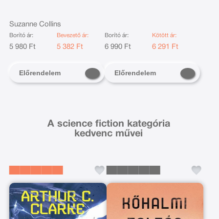
Suzanne Collins
Borító ár:
Bevezető ár:
Borító ár:
Kötött ár:
5 980 Ft
5 382 Ft
6 990 Ft
6 291 Ft
Előrendelem
Előrendelem
A science fiction kategória
kedvenc művei