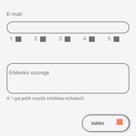
E-mail:
1
2
3
4
5
A *-gal jelölt mezők kitöltése kötelező!
küldés