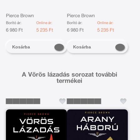
Pierce Brown
Pierce Brown
Borító ár:
Online ár:
Borító ár:
Online ár:
6 980 Ft
5 235 Ft
6 980 Ft
5 235 Ft
Kosárba
Kosárba
A Vörös lázadás sorozat további
termékei