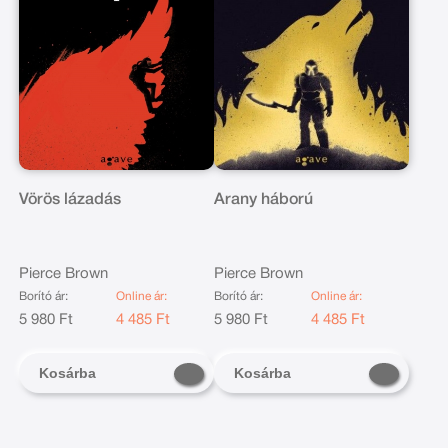
Vörös lázadás
Arany háború
Pierce Brown
Pierce Brown
Borító ár:
Online ár:
Borító ár:
Online ár:
5 980 Ft
4 485 Ft
5 980 Ft
4 485 Ft
Kosárba
Kosárba