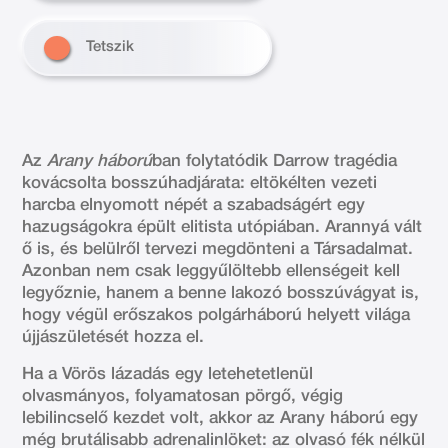
Tetszik
Az
Arany háború
ban folytatódik Darrow tragédia
kovácsolta bosszúhadjárata: eltökélten vezeti
harcba elnyomott népét a szabadságért egy
hazugságokra épült elitista utópiában. Arannyá vált
ő is, és belülről tervezi megdönteni a Társadalmat.
Azonban nem csak leggyűlöltebb ellenségeit kell
legyőznie, hanem a benne lakozó bosszúvágyat is,
hogy végül erőszakos polgárháború helyett világa
újjászületését hozza el.
Ha a Vörös lázadás egy letehetetlenül
olvasmányos, folyamatosan pörgő, végig
lebilincselő kezdet volt, akkor az Arany háború egy
még brutálisabb adrenalinlöket: az olvasó fék nélkül