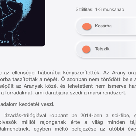
Szállítás:
1-3 munkanap
Kosárba
Tetszik
 az ellenségei háborúba kényszerítették. Az Arany ura
sorba taszították a népét. Ő azonban nem törődött bele a
épült az Aranyak közé, és lehetetlent nem ismerve harc
a forradalmat, ami darabjaira szedi a marsi rendszert.
rradalom kezdetét veszi.
lázadás-trilógiával robbant be 2014-ben a sci-fibe, é
vasók milliói rajonganak érte a világ minden táj
almenetnek, egyben méltó befejezése az utóbbi évek