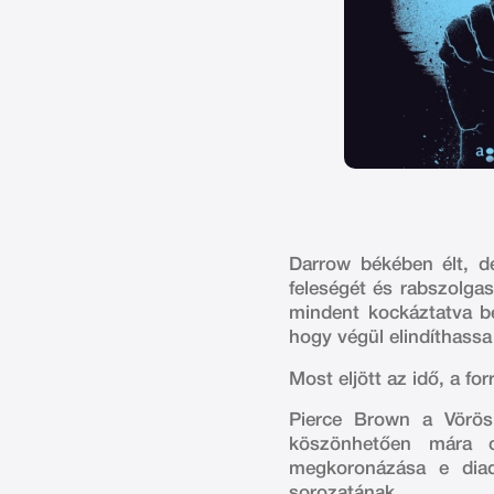
Darrow békében élt, de
feleségét és rabszolga
mindent kockáztatva be
hogy végül elindíthassa 
Most eljött az idő, a fo
Pierce Brown a Vörös 
köszönhetően mára ol
megkoronázása e diad
sorozatának.