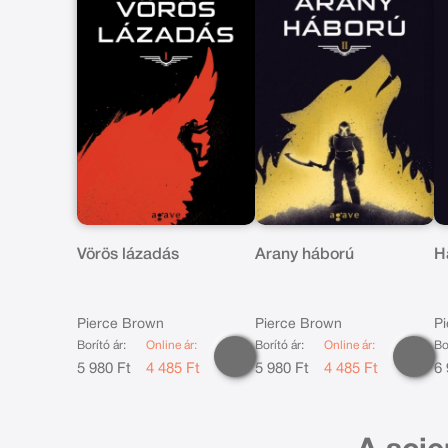
Vörös lázadás
Arany háború
H
Pierce Brown
Pierce Brown
P
Borító ár:
Online ár:
Borító ár:
Online ár:
Bo
5 980 Ft
4 485 Ft
5 980 Ft
4 485 Ft
6 