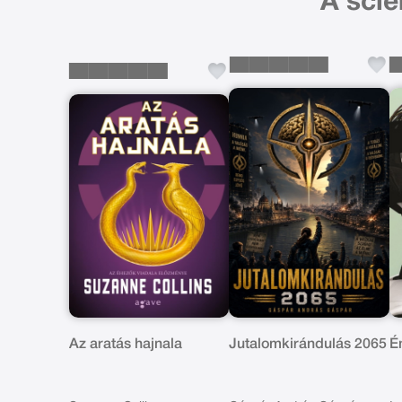
A scie
Az aratás hajnala
Jutalomkirándulás 2065
É