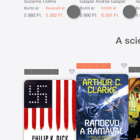
Suzanne Collins
Gáspár András Gáspár
Is
Borító ár:
Bevezető ár:
Borító ár:
Kötött ár:
Bo
5 980 Ft
5 382 Ft
6 990 Ft
6 291 Ft
4 
A sci