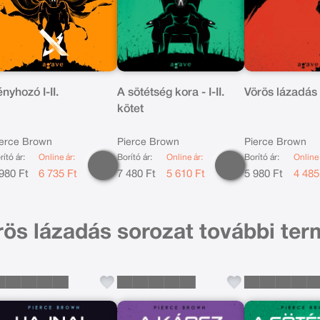
nyhozó I-II.
A sötétség kora - I-II.
Vörös lázadás
kötet
ierce Brown
Pierce Brown
Pierce Brown
rító ár:
Online ár:
Borító ár:
Online ár:
Borító ár:
Online 
980 Ft
6 735 Ft
7 480 Ft
5 610 Ft
5 980 Ft
4 485
rös lázadás sorozat további ter