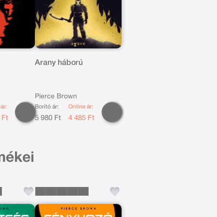
Arany háború
Pierce Brown
ár:
Borító ár:
Online ár:
 Ft
5 980 Ft
4 485 Ft
mékei