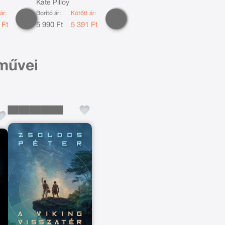
Kate Pilloy
ár:
Borító ár:
Kötött ár:
 Ft
5 990 Ft
5 391 Ft
 művei