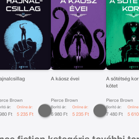
ajnalcsillag
A káosz évei
A sötétség kora 
kötet
ierce Brown
Pierce Brown
Pierce Brown
rító ár:
Online ár:
Borító ár:
Online ár:
Borító ár:
Online 
980 Ft
5 235 Ft
6 980 Ft
5 235 Ft
7 480 Ft
5 610