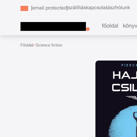
szállítás
kapcsolat
ászf
rólunk
[email protected]
főoldal
köny
Főoldal
Science fiction