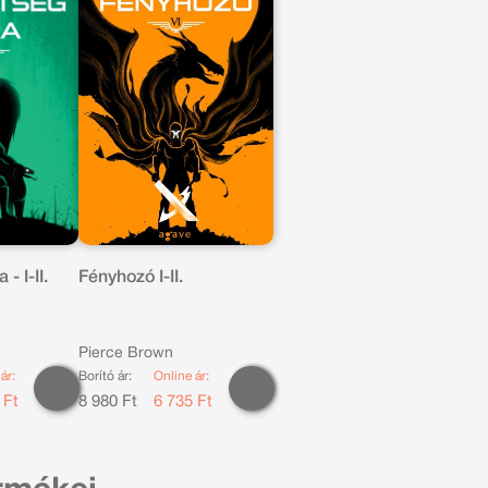
- I-II.
Fényhozó I-II.
Pierce Brown
ár:
Borító ár:
Online ár:
 Ft
8 980 Ft
6 735 Ft