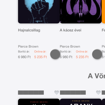
Hajnalcsillag
A káosz évei
Fé
Pierce Brown
Pierce Brown
P
Borító ár:
Online ár:
Borító ár:
Online ár:
Bo
6 980 Ft
5 235 Ft
6 980 Ft
5 235 Ft
8 
A Vö