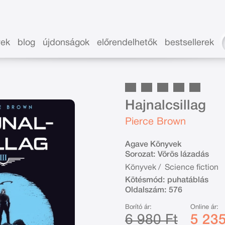
vek
blog
újdonságok
előrendelhetők
bestsellerek
Hajnalcsillag
Pierce Brown
Agave Könyvek
Sorozat:
Vörös lázadás
Könyvek
/
Science fiction
Kötésmód:
puhatáblás
Oldalszám:
576
Borító ár:
Online ár:
6 980 Ft
5 235