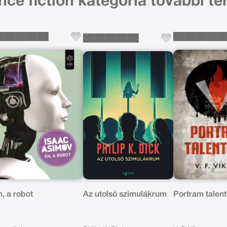
nce fiction kategória további t
n, a robot
Az utolsó szimulákrum
Portram talen