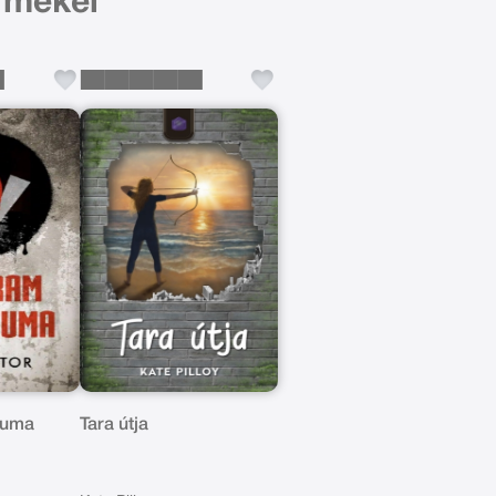
ermékei
tuma
Tara útja