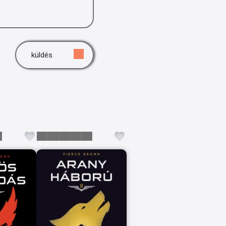
küldés