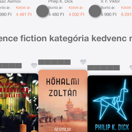
aac Asimov
Philip K. Dick
V. F. Viktor
rító ár:
Kötött ár:
Borító ár:
Kötött ár:
Borító ár:
Kötött 
990 Ft
4 491 Ft
4 480 Ft
4 032 Ft
6 990 Ft
6 291
ence fiction kategória kedvenc