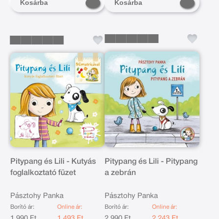
Kosárba
Kosárba
Pitypang és Lili - Kutyás
Pitypang és Lili - Pitypang
foglalkoztató füzet
a zebrán
Pásztohy Panka
Pásztohy Panka
Borító ár:
Online ár:
Borító ár:
Online ár:
1 990 Ft
1 493 Ft
2 990 Ft
2 243 Ft