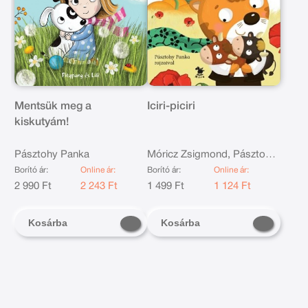
Mentsük meg a
Iciri-piciri
kiskutyám!
Pásztohy Panka
Móricz Zsigmond, Pásztohy
Panka
Borító ár:
Online ár:
Borító ár:
Online ár:
2 990 Ft
2 243 Ft
1 499 Ft
1 124 Ft
Kosárba
Kosárba