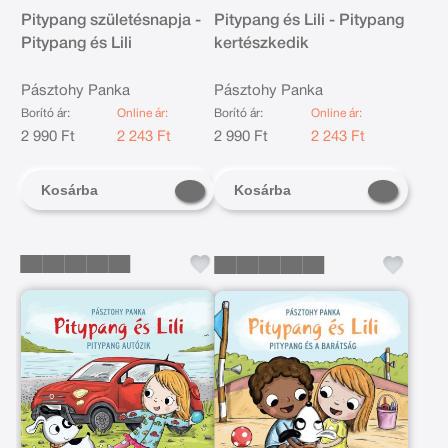
Pitypang születésnapja -
Pitypang és Lili - Pitypang
Pitypang és Lili
kertészkedik
Pásztohy Panka
Pásztohy Panka
Borító ár:
Online ár:
Borító ár:
Online ár:
2 990 Ft
2 243 Ft
2 990 Ft
2 243 Ft
Kosárba
Kosárba