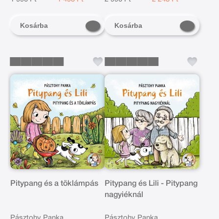
Kosárba
Kosárba
Pitypang és a töklámpás
Pitypang és Lili - Pitypang
nagyiéknál
Pásztohy Panka
Pásztohy Panka