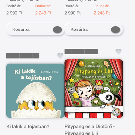
Borító ár:
Online ár:
Borító ár:
Online ár:
2 990 Ft
2 243 Ft
2 990 Ft
2 243 Ft
Kosárba
Kosárba
Ki lakik a tojásban?
Pitypang és a Diótörő -
Pitypang és Lili