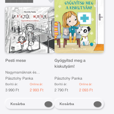
Pesti mese
Gyógyítsd meg a
kiskutyám!
Nagymamáknak és
unokáknak
Pásztohy Panka
Pásztohy Panka
Borító ár:
Online ár:
Borító ár:
Online ár:
3 990 Ft
2 993 Ft
2 790 Ft
2 093 Ft
Kosárba
Kosárba