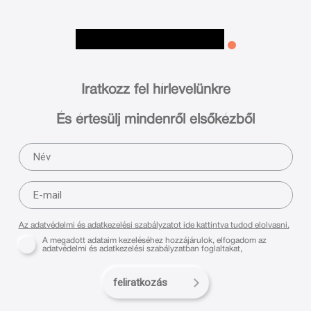
Iratkozz fel hírlevelünkre
És értesülj mindenről elsőkézből
Az adatvédelmi és adatkezelési szabályzatot ide kattintva tudod elolvasni.
A megadott adataim kezeléséhez hozzájárulok, elfogadom az
adatvédelmi és adatkezelési szabályzatban foglaltakat,
feliratkozás