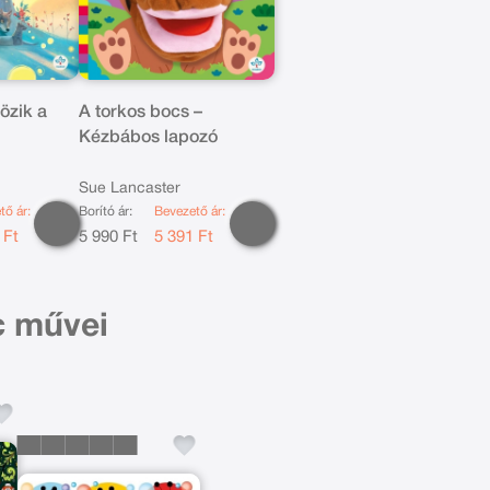
tözik a
A torkos bocs –
Kézbábos lapozó
Sue Lancaster
tő ár:
Borító ár:
Bevezető ár:
 Ft
5 990 Ft
5 391 Ft
c művei