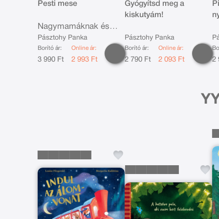
Pesti mese
Gyógyítsd meg a
P
kiskutyám!
n
Nagymamáknak és
unokáknak
Pásztohy Panka
Pásztohy Panka
P
Borító ár:
Online ár:
Borító ár:
Online ár:
Bo
3 990 Ft
2 993 Ft
2 790 Ft
2 093 Ft
2 
YY