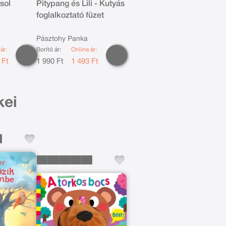
sol
Pitypang és Lili - Kutyás
foglalkoztató füzet
Pásztohy Panka
ár:
Borító ár:
Online ár:
 Ft
1 990 Ft
1 493 Ft
kei