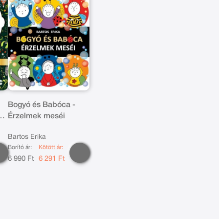
Bogyó és Babóca -
Érzelmek meséi
Bartos Erika
Borító ár:
Kötött ár:
6 990 Ft
6 291 Ft