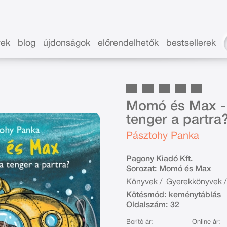
vek
blog
újdonságok
előrendelhetők
bestsellerek
Momó és Max - 
tenger a partra
Pásztohy Panka
Pagony Kiadó Kft.
Sorozat:
Momó és Max
Könyvek
/
Gyerekkönyvek
/
Kötésmód:
keménytáblás
Oldalszám:
32
Borító ár:
Online ár: