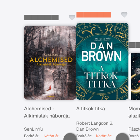
Alchemised -
A titkok titka
Momó
Alkimisták háborúja
alsz
Robert Langdon 6.
SenLinYu
Dan Brown
Pászt
Borító ár:
Kötött ár:
Borító ár:
Kötött ár:
Borító 