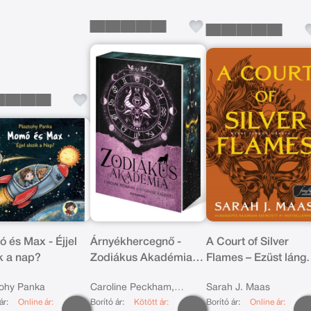
 és Max - Éjjel
Árnyékhercegnő -
A Court of Silver
ik a nap?
Zodiákus Akadémia -
Flames – Ezüst láng
Éldekorált kiadás
udvara (Tüskék és
ohy Panka
Caroline Peckham,
Sarah J. Maas
rózsák udvara 5.)
ár:
Online ár:
Borító ár:
Kötött ár:
Borító ár:
Online ár:
Susanne Valenti