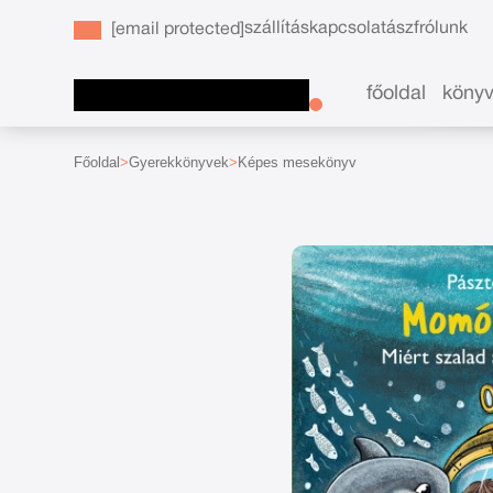
szállítás
kapcsolat
ászf
rólunk
[email protected]
főoldal
köny
Főoldal
Gyerekkönyvek
Képes mesekönyv