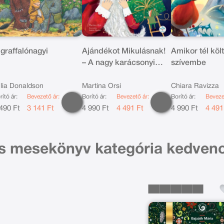
 graffalónagyi
Ajándékot Mikulásnak!
Amikor tél köl
– A nagy karácsonyi
szívembe
zűrzavar
lia Donaldson
Martina Orsi
Chiara Ravizza
rító ár:
Bevezető ár:
Borító ár:
Bevezető ár:
Borító ár:
Beveze
490 Ft
3 141 Ft
4 990 Ft
4 491 Ft
4 990 Ft
4 491
s mesekönyv kategória kedven