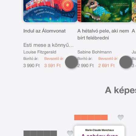
Indul az Álomvonat
A hétalvó pele, aki nem
A
bírt felébredni
Esti mese a könnyű
elalvásért
Louise Fitzgerald
Sabine Bohlmann
Ju
Borító ár:
Bevezető ár:
Borító ár:
Bevezető ár:
Bo
3 990 Ft
3 591 Ft
2 990 Ft
2 691 Ft
3 
A képe