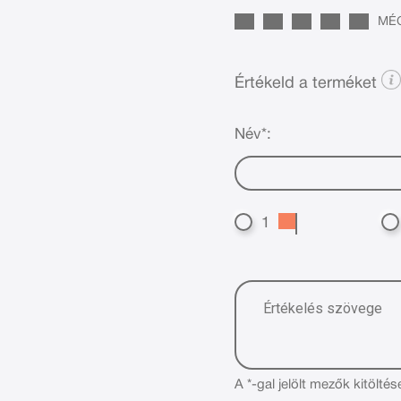
MÉG
Értékeld a terméket
Név*:
1
A *-gal jelölt mezők kitöltés