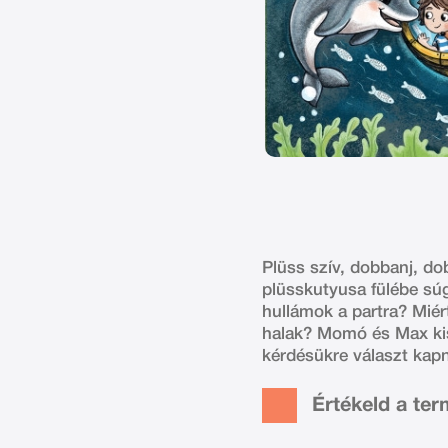
Plüss szív, dobbanj, do
plüsskutyusa fülébe súg
hullámok a partra? Mié
halak? Momó és Max kis 
kérdésükre választ kapn
Értékeld a te