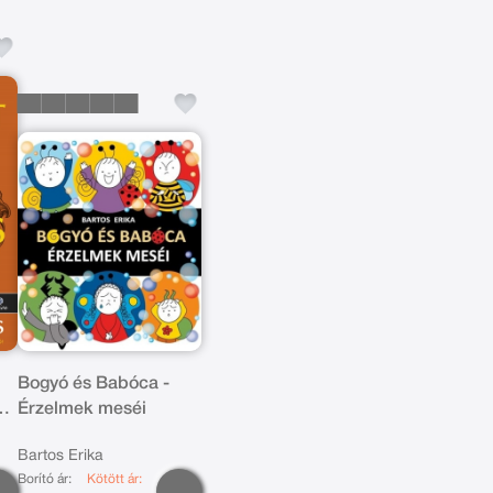
Bogyó és Babóca -
ok
Érzelmek meséi
Bartos Erika
Borító ár:
Kötött ár: