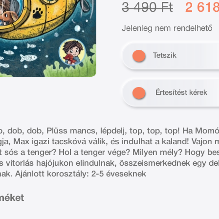
3 490 Ft
2 618
Jelenleg nem rendelhető
Tetszik
Értesítést kérek
b, dob, dob, Plüss mancs, lépdelj, top, top, top! Ha Momó
ja, Max igazi tacskóvá válik, és indulhat a kaland! Vajon 
rt sós a tenger? Hol a tenger vége? Milyen mély? Hogy b
vitorlás hajójukon elindulnak, összeismerkednek egy del
ak. Ajánlott korosztály: 2-5 éveseknek
rméket