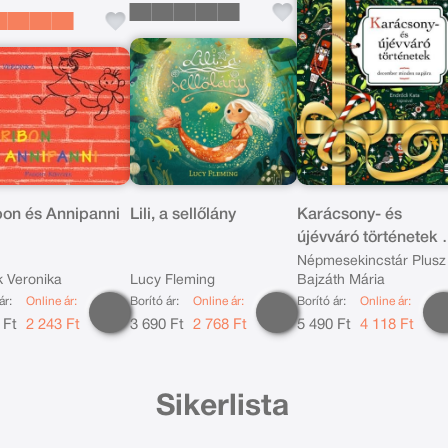
bon és Annipanni
Lili, a sellőlány
Karácsony- és
újévváró történetek -
december minden
Népmesekincstár Plusz
 Veronika
Lucy Fleming
Bajzáth Mária
napjára
ár:
Online ár:
Borító ár:
Online ár:
Borító ár:
Online ár:
 Ft
2 243 Ft
3 690 Ft
2 768 Ft
5 490 Ft
4 118 Ft
Sikerlista