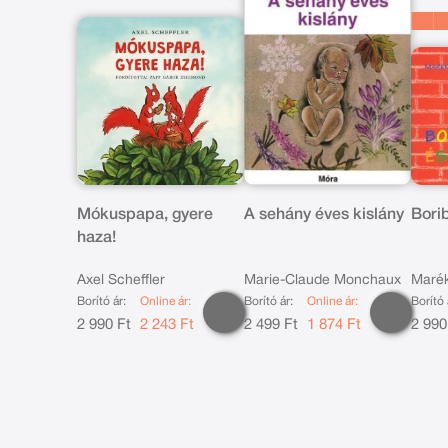
Mókuspapa, gyere
A sehány éves kislány
Bori
haza!
Axel Scheffler
Marie-Claude Monchaux
Marék
Borító ár:
Online ár:
Borító ár:
Online ár:
Borító 
2 990 Ft
2 243 Ft
2 499 Ft
1 874 Ft
2 990