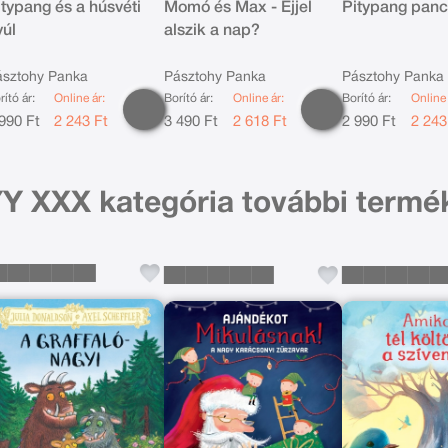
itypang és a húsvéti
Momó és Max - Éjjel
Pitypang panc
yúl
alszik a nap?
ásztohy Panka
Pásztohy Panka
Pásztohy Panka
rító ár:
Online ár:
Borító ár:
Online ár:
Borító ár:
Online 
990 Ft
2 243 Ft
3 490 Ft
2 618 Ft
2 990 Ft
2 243
Y XXX kategória további termé