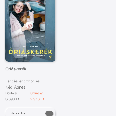
Óriáskerék
Fent és lent itthon és
Angliában
Kégl Ágnes
Borító ár:
Online ár:
3 890 Ft
2 918 Ft
Kosárba