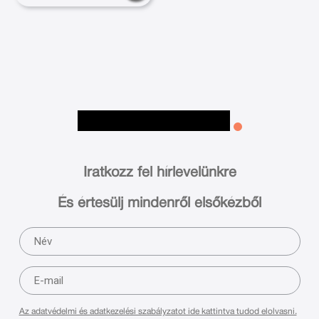
Iratkozz fel hírlevelünkre
És értesülj mindenről elsőkézből
Az adatvédelmi és adatkezelési szabályzatot ide kattintva tudod elolvasni.