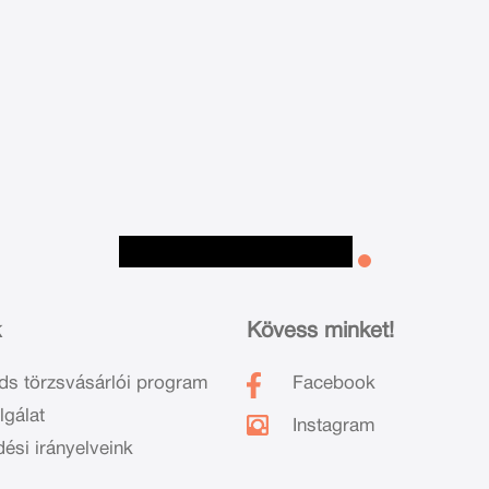
k
Kövess minket!
ds törzsvásárlói program
Facebook
lgálat
Instagram
dési irányelveink