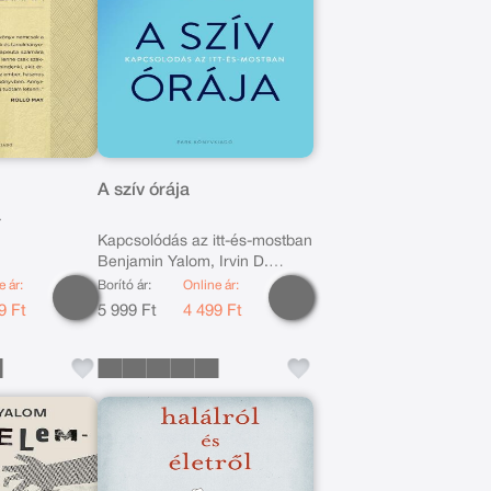
s
A szív órája
a
Kapcsolódás az itt-és-mostban
Benjamin Yalom, Irvin D.
e ár:
Borító ár:
Online ár:
Yalom
9 Ft
5 999 Ft
4 499 Ft