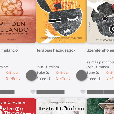
 mulandó
Terápiás hazugságok
Szerelemhóhé
és más pszichot
 Yalom
Irvin D. Yalom
Irvin D. Yalom
történetek
Online ár:
Borító ár:
Online ár:
Borító ár:
Onlin
t
3 749 Ft
4 999 Ft
3 749 Ft
4 999 Ft
3 74