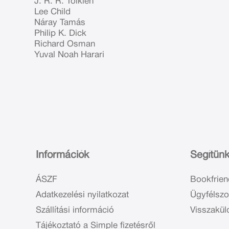
J. R. R. Tolkien
Lee Child
Náray Tamás
Philip K. Dick
Richard Osman
Yuval Noah Harari
Információk
Segítün
ÁSZF
Bookfrien
Adatkezelési nyilatkozat
Ügyfélszo
Szállítási információ
Visszakül
Tájékoztató a Simple fizetésről