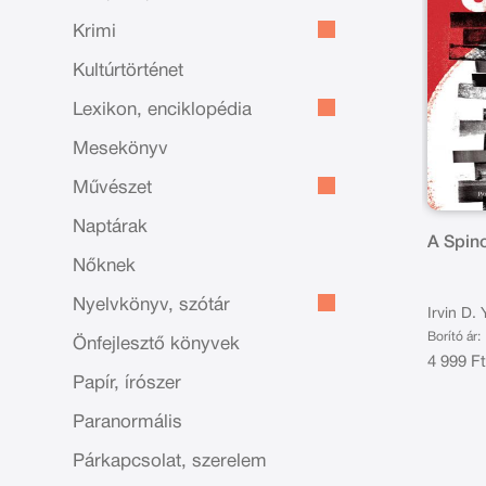
Krimi
Kultúrtörténet
Lexikon, enciklopédia
Mesekönyv
Művészet
Naptárak
A Spin
Nőknek
Nyelvkönyv, szótár
Irvin D.
Borító ár:
Önfejlesztő könyvek
4 999 F
Papír, írószer
Paranormális
Párkapcsolat, szerelem