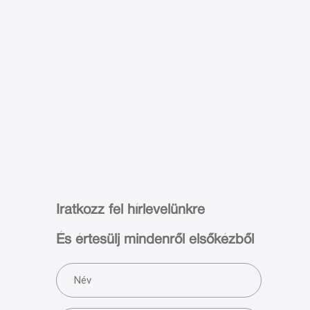
Iratkozz fel hírlevelünkre
És értesülj mindenről elsőkézből