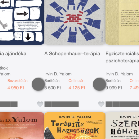
pia ajándéka
A Schopenhauer-terápia
Egzisztenciáli
pszichoterápi
tkok
 Yalom
Irvin D. Yalom
Irvin D. Yalom
Bevezető ár:
Borító ár:
Online ár:
Borító ár:
Onlin
t
4 950 Ft
5 500 Ft
4 125 Ft
9 999 Ft
7 49