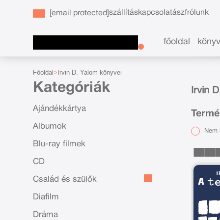
szállítás
kapcsolat
ászf
rólunk
[email protected]
főoldal
köny
Főoldal
Irvin D. Yalom könyvei
Kategóriák
Irvin 
Ajándékkártya
Termék
Albumok
Nem r
Blu-ray filmek
CD
Család és szülők
Diafilm
Dráma