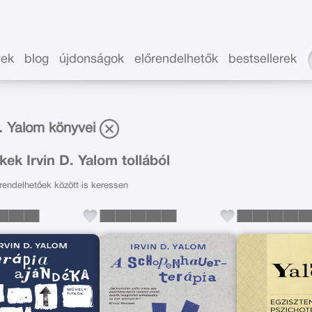
vek
blog
újdonságok
előrendelhetők
bestsellerek
D. Yalom könyvei
ek Irvin D. Yalom tollából
endelhetőek között is keressen