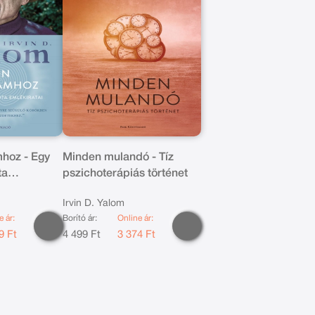
hoz - Egy
Minden mulandó - Tíz
ta
pszichoterápiás történet
Irvin D. Yalom
e ár:
Borító ár:
Online ár:
9 Ft
4 499 Ft
3 374 Ft