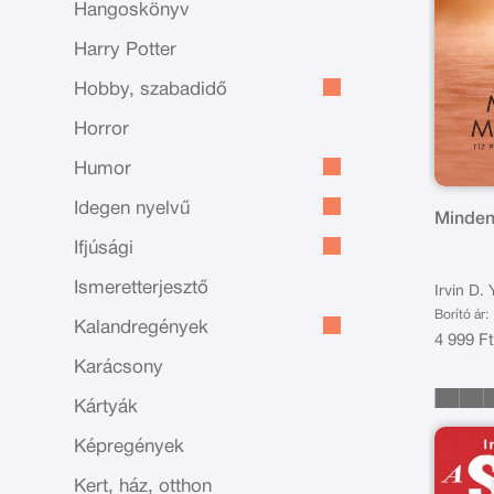
Hangoskönyv
Harry Potter
Hobby, szabadidő
Horror
Humor
Idegen nyelvű
Minden
Ifjúsági
Ismeretterjesztő
Irvin D.
Borító ár:
Kalandregények
4 999 F
Karácsony
Kártyák
Képregények
Kert, ház, otthon