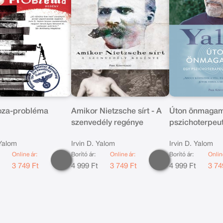
oza-probléma
Amikor Nietzsche sírt - A
Úton önmagam
szenvedély regénye
pszichoterpeu
emlékiratai
 Yalom
Irvin D. Yalom
Irvin D. Yalom
Online ár:
Borító ár:
Online ár:
Borító ár:
Onlin
t
3 749 Ft
4 999 Ft
3 749 Ft
4 999 Ft
3 74