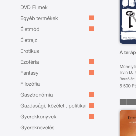
DVD Filmek
Egyéb termékek
Életmód
Életrajz
Erotikus
A terá
Ezotéria
Műhelyti
Irvin D.
Fantasy
Borító ár:
Filozófia
5 500 F
Gasztronómia
Gazdasági, közéleti, politikai
Gyerekkönyvek
Gyereknevelés