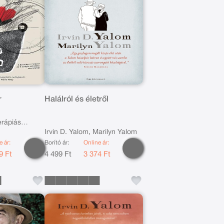
r
Halálról és életről
erápiás
Irvin D. Yalom, Marilyn Yalom
e ár:
Borító ár:
Online ár:
9 Ft
4 499 Ft
3 374 Ft