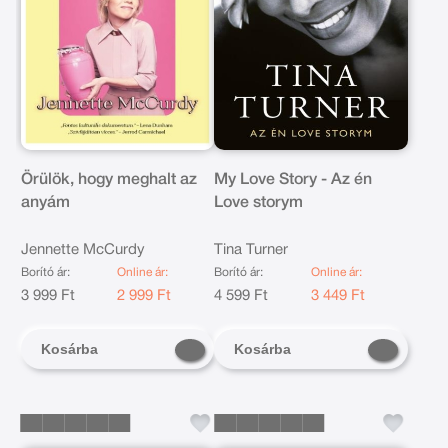
Örülök, hogy meghalt az
My Love Story - Az én
anyám
Love storym
Jennette McCurdy
Tina Turner
Borító ár:
Online ár:
Borító ár:
Online ár:
3 999 Ft
2 999 Ft
4 599 Ft
3 449 Ft
Kosárba
Kosárba