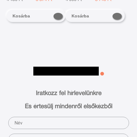
Kosárba
Kosárba
Iratkozz fel hírlevelünkre
És értesülj mindenről elsőkézből