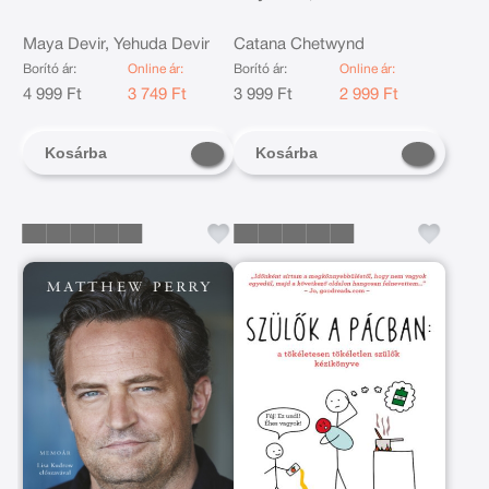
legjobb barátod a párod
Maya Devir, Yehuda Devir
Catana Chetwynd
Borító ár:
Online ár:
Borító ár:
Online ár:
4 999 Ft
3 749 Ft
3 999 Ft
2 999 Ft
Kosárba
Kosárba