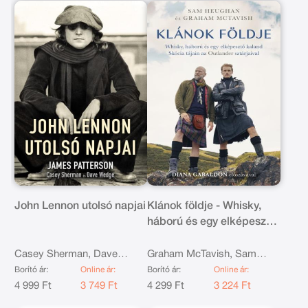
John Lennon utolsó napjai
Klánok földje - Whisky,
háború és egy elképesztő
kaland Skócia tájain az
Outlander sztárjaival
Casey Sherman, Dave
Graham McTavish, Sam
Wedge, James Patterson
Heughan
Borító ár:
Online ár:
Borító ár:
Online ár:
4 999 Ft
3 749 Ft
4 299 Ft
3 224 Ft