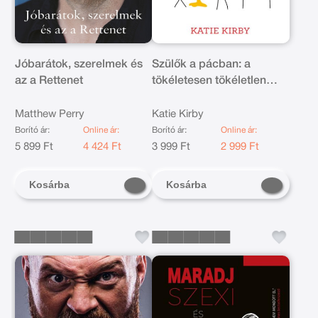
Jóbarátok, szerelmek és
Szülők a pácban: a
az a Rettenet
tökéletesen tökéletlen
szülők kézikönyve
Matthew Perry
Katie Kirby
Borító ár:
Online ár:
Borító ár:
Online ár:
5 899 Ft
4 424 Ft
3 999 Ft
2 999 Ft
Kosárba
Kosárba