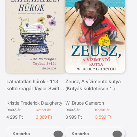
Láthatatlan húrok - 113
Zeusz, A vízimentő kutya
költő reagál Taylor Swift
(Kutyák küldetésen 1.)
dalaira
Kristie Frederick Daugherty
W. Bruce Cameron
Borító ár:
Kötött ár:
Borító ár:
Kötött ár:
4 299 Ft
3 869 Ft
3 999 Ft
3 599 Ft
Kosárba
Kosárba