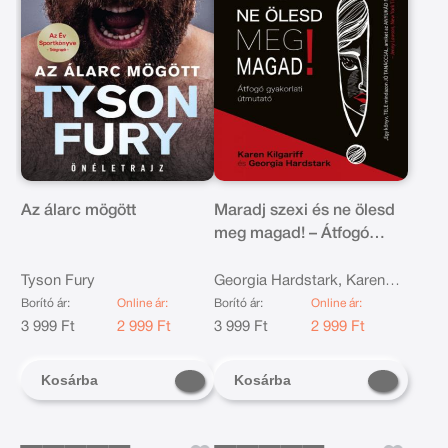
Az álarc mögött
Maradj szexi és ne ölesd
meg magad! – Átfogó
gyakorlati útmutató
Tyson Fury
Georgia Hardstark, Karen
Kilgariff
Borító ár:
Online ár:
Borító ár:
Online ár:
3 999 Ft
2 999 Ft
3 999 Ft
2 999 Ft
Kosárba
Kosárba