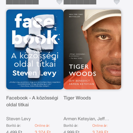
Facebook - A közösségi
Tiger Woods
oldal titkai
Steven Levy
Armen Keteyian, Jeff
Benedict
Borító ár:
Online ár:
Borító ár:
Online ár:
4 499 Ft
3 374 Ft
4 999 Ft
3 749 Ft