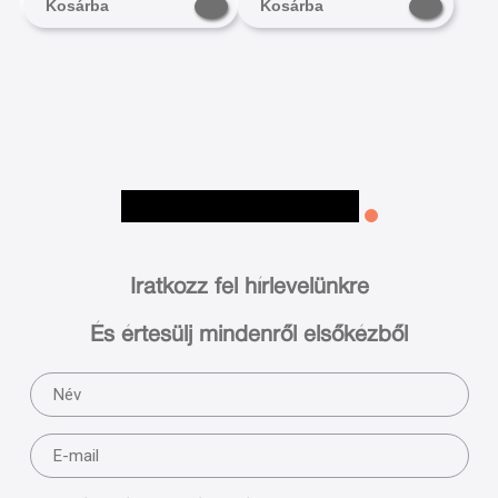
Kosárba
Kosárba
Iratkozz fel hírlevelünkre
És értesülj mindenről elsőkézből