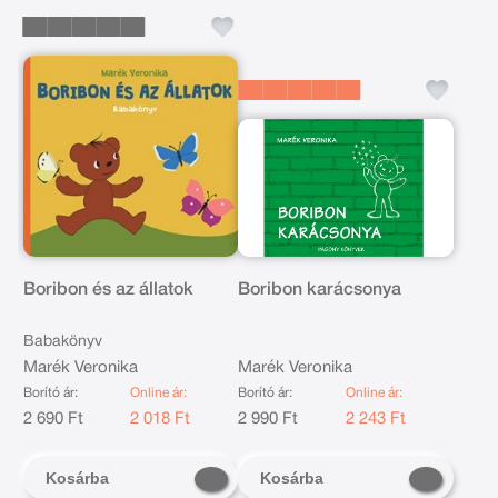
Boribon és az állatok
Boribon karácsonya
Babakönyv
Marék Veronika
Marék Veronika
Borító ár:
Online ár:
Borító ár:
Online ár:
2 690 Ft
2 018 Ft
2 990 Ft
2 243 Ft
Kosárba
Kosárba