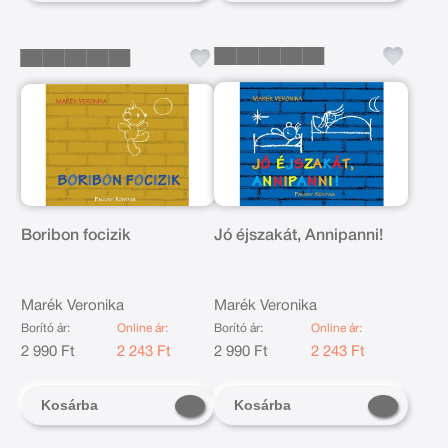
Boribon focizik
Jó éjszakát, Annipanni!
Marék Veronika
Marék Veronika
Borító ár:
Online ár:
Borító ár:
Online ár:
2 990 Ft
2 243 Ft
2 990 Ft
2 243 Ft
Kosárba
Kosárba