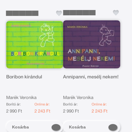
Boribon kirándul
Annipanni, mesélj nekem!
Marék Veronika
Marék Veronika
Borító ár:
Online ár:
Borító ár:
Online ár:
2 990 Ft
2 243 Ft
2 990 Ft
2 243 Ft
Kosárba
Kosárba