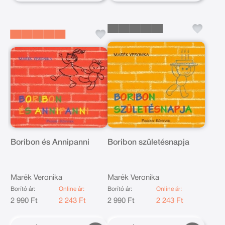
Boribon és Annipanni
Boribon születésnapja
Marék Veronika
Marék Veronika
Borító ár:
Online ár:
Borító ár:
Online ár:
2 990 Ft
2 243 Ft
2 990 Ft
2 243 Ft