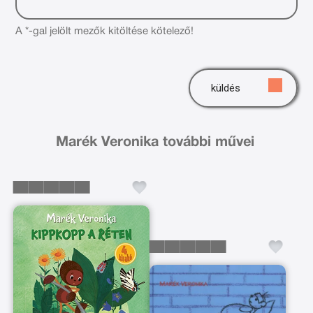
A *-gal jelölt mezők kitöltése kötelező!
küldés
Marék Veronika további művei