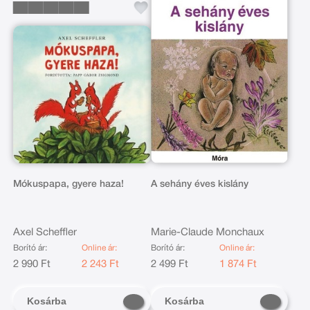
Mókuspapa, gyere haza!
A sehány éves kislány
Axel Scheffler
Marie-Claude Monchaux
Borító ár:
Online ár:
Borító ár:
Online ár:
2 990 Ft
2 243 Ft
2 499 Ft
1 874 Ft
Kosárba
Kosárba