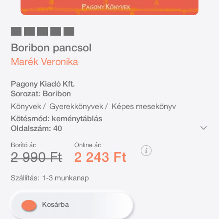
Boribon pancsol
Marék Veronika
Pagony Kiadó Kft.
Sorozat:
Boribon
Könyvek
/
Gyerekkönyvek
/
Képes mesekönyv
Kötésmód:
keménytáblás
Oldalszám:
40
Borító ár:
Online ár:
2 990 Ft
2 243 Ft
Szállítás:
1-3 munkanap
Kosárba