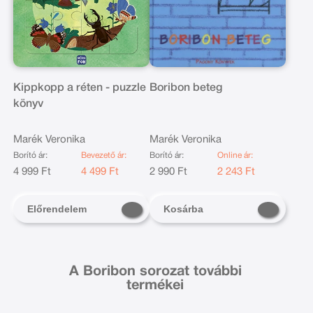
Kippkopp a réten - puzzle
Boribon beteg
könyv
Marék Veronika
Marék Veronika
Borító ár:
Bevezető ár:
Borító ár:
Online ár:
4 999 Ft
4 499 Ft
2 990 Ft
2 243 Ft
Előrendelem
Kosárba
A Boribon sorozat további
termékei