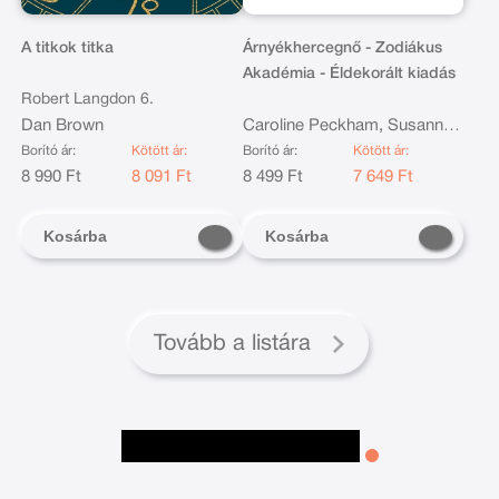
A titkok titka
Árnyékhercegnő - Zodiákus
Akadémia - Éldekorált kiadás
Robert Langdon 6.
Dan Brown
Caroline Peckham, Susanne
Valenti
Borító ár:
Kötött ár:
Borító ár:
Kötött ár:
8 990 Ft
8 091 Ft
8 499 Ft
7 649 Ft
Kosárba
Kosárba
Tovább a listára