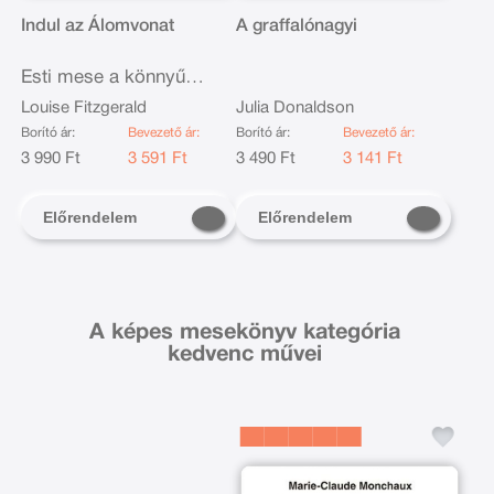
Indul az Álomvonat
A graffalónagyi
Esti mese a könnyű
elalvásért
Louise Fitzgerald
Julia Donaldson
Borító ár:
Bevezető ár:
Borító ár:
Bevezető ár:
3 990 Ft
3 591 Ft
3 490 Ft
3 141 Ft
Előrendelem
Előrendelem
A képes mesekönyv kategória
kedvenc művei