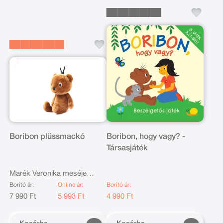
Boribon plüssmackó
Boribon, hogy vagy? -
Társasjáték
Marék Veronika meséje
nyomán
Borító ár:
Online ár:
Borító ár:
7 990 Ft
5 993 Ft
4 990 Ft
Kosárba
Kosárba