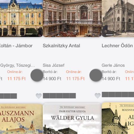
Zoltán - Jámbor
Szkalnitzky Antal
Lechner Ödön
 György, Tószegi
Sisa József
Gerle János
Online ár:
Borító ár:
Online ár:
Borító ár:
Onlin
nna
Ft
11 175 Ft
14 900 Ft
11 175 Ft
14 900 Ft
11 1