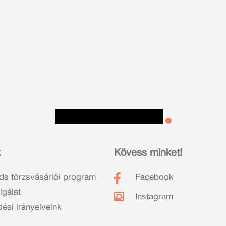
k
Kövess minket!
ds törzsvásárlói program
Facebook
lgálat
Instagram
dési irányelveink