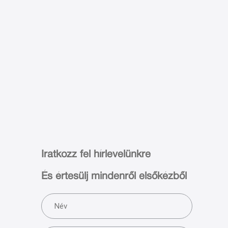
Iratkozz fel hírlevelünkre
És értesülj mindenről elsőkézből