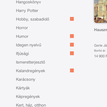
Hangoskönyv
Harry Potter
Hobby, szabadidő
Horror
Hauszm
Humor
Idegen nyelvű
Gerle J
Borító ár:
Ifjúsági
14 900 
Ismeretterjesztő
Kalandregények
Karácsony
Kártyák
Képregények
Kert, ház, otthon