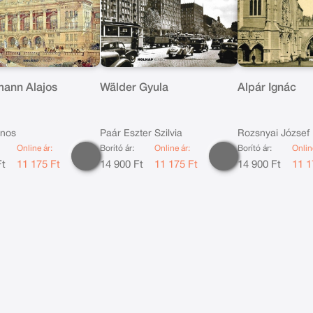
ann Alajos
Wälder Gyula
Alpár Ignác
ános
Paár Eszter Szilvia
Rozsnyai József
Online ár:
Borító ár:
Online ár:
Borító ár:
Onlin
Ft
11 175 Ft
14 900 Ft
11 175 Ft
14 900 Ft
11 1