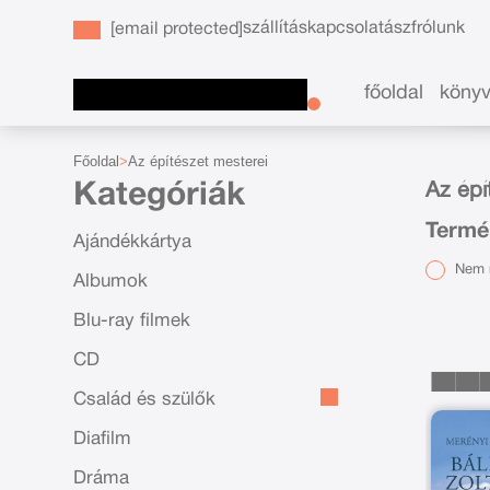
szállítás
kapcsolat
ászf
rólunk
[email protected]
főoldal
köny
Főoldal
Az építészet mesterei
Kategóriák
Az épí
Termé
Ajándékkártya
Nem r
Albumok
Blu-ray filmek
CD
Család és szülők
Diafilm
Dráma