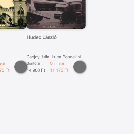
Hudec László
Csejdy Júlia, Luca Poncellini
e ár:
Borító ár:
Online ár:
75 Ft
14 900 Ft
11 175 Ft