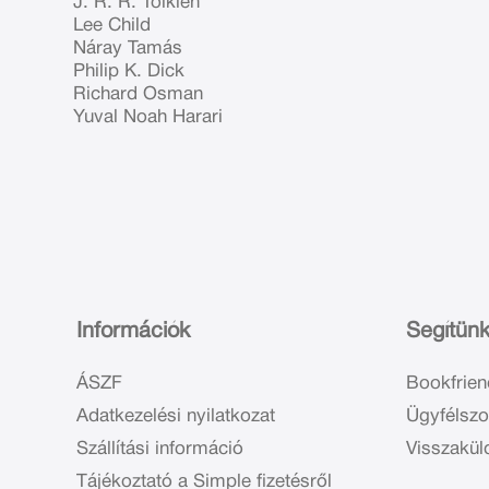
J. R. R. Tolkien
Lee Child
Náray Tamás
Philip K. Dick
Richard Osman
Yuval Noah Harari
Információk
Segítün
ÁSZF
Bookfrien
Adatkezelési nyilatkozat
Ügyfélszo
Szállítási információ
Visszakül
Tájékoztató a Simple fizetésről