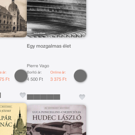
Egy mozgalmas élet
Pierre Vago
e ár:
Borító ár:
Online ár:
75 Ft
4 500 Ft
3 375 Ft