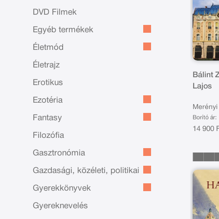
DVD Filmek
Egyéb termékek
Életmód
Életrajz
Bálint 
Erotikus
Lajos
Ezotéria
Merényi
Fantasy
Borító ár:
Zsuzsa
14 900 
Filozófia
Gasztronómia
Gazdasági, közéleti, politikai
Gyerekkönyvek
Gyereknevelés