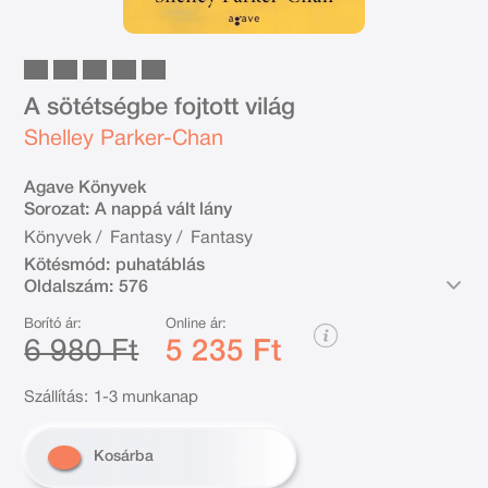
A sötétségbe fojtott világ
Shelley Parker-Chan
Agave Könyvek
Sorozat:
A nappá vált lány
Könyvek
/
Fantasy
/
Fantasy
Kötésmód:
puhatáblás
Oldalszám:
576
Borító ár:
Online ár:
6 980 Ft
5 235 Ft
Szállítás:
1-3 munkanap
Kosárba