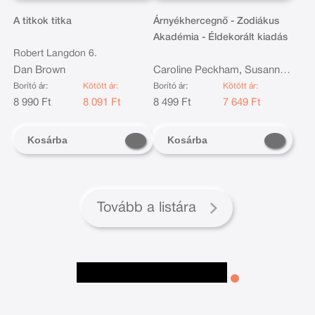
A titkok titka
Árnyékhercegnő - Zodiákus
Akadémia - Éldekorált kiadás
Robert Langdon 6.
Dan Brown
Caroline Peckham, Susanne
Valenti
Borító ár:
Kötött ár:
Borító ár:
Kötött ár:
8 990 Ft
8 091 Ft
8 499 Ft
7 649 Ft
Kosárba
Kosárba
Tovább a listára