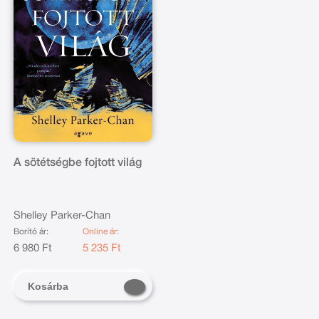
A sötétségbe fojtott világ
Shelley Parker-Chan
Borító ár:
Online ár:
6 980 Ft
5 235 Ft
Kosárba