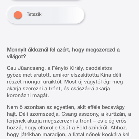
Tetszik
Mennyit áldoznál fel azért, hogy megszerezd a
világot?
Csu Jüancsang, a Fénylő Király, csodálatos
győzelmet aratott, amikor elszakította Kína déli
részét mongol uraiktól. Most új vágytól ég: meg
akarja szerezni a trónt, és császárrá akarja
koronázni magát.
Nem ő azonban az egyetlen, akit efféle becsvágy
hajt. Déli szomszédja, Csang asszony, a kurtizán, a
férjének akarja megszerezni a trónt – és elég erős
hozzá, hogy eltörölje Csút a Föld színéről. Ahhoz,
hogy játékban maradjon, a fiatal nőnek kockára kell