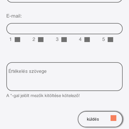
E-mail:
1
2
3
4
5
A *-gal jelölt mezők kitöltése kötelező!
küldés