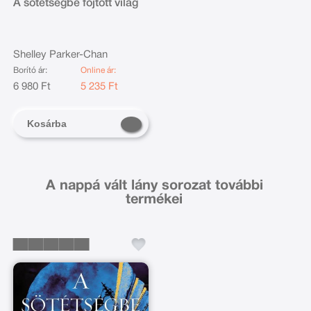
A sötétségbe fojtott világ
Shelley Parker-Chan
Borító ár:
Online ár:
6 980 Ft
5 235 Ft
Kosárba
A nappá vált lány sorozat további
termékei