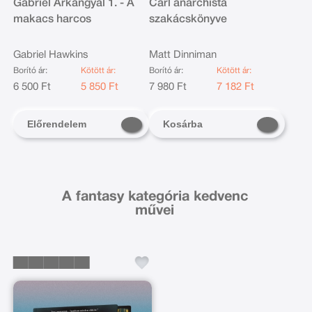
Gabriel Arkangyal 1. - A
Carl anarchista
makacs harcos
szakácskönyve
Gabriel Hawkins
Matt Dinniman
Borító ár:
Kötött ár:
Borító ár:
Kötött ár:
6 500 Ft
5 850 Ft
7 980 Ft
7 182 Ft
Előrendelem
Kosárba
A fantasy kategória kedvenc
művei