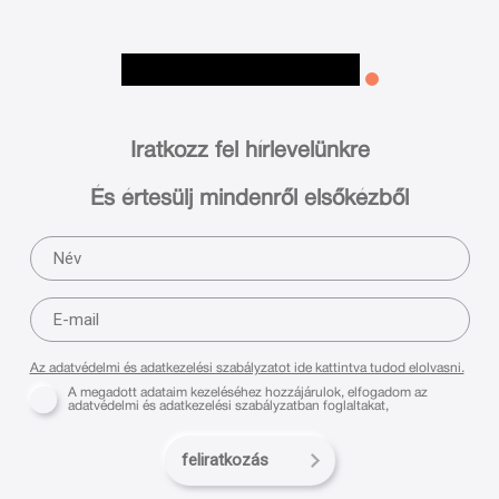
Iratkozz fel hírlevelünkre
És értesülj mindenről elsőkézből
Az adatvédelmi és adatkezelési szabályzatot ide kattintva tudod elolvasni.
A megadott adataim kezeléséhez hozzájárulok, elfogadom az
adatvédelmi és adatkezelési szabályzatban foglaltakat,
feliratkozás