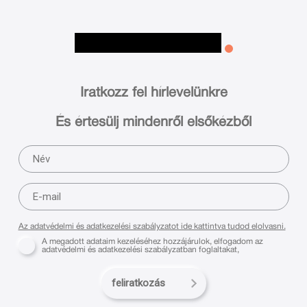
Iratkozz fel hírlevelünkre
És értesülj mindenről elsőkézből
Az adatvédelmi és adatkezelési szabályzatot ide kattintva tudod elolvasni.
A megadott adataim kezeléséhez hozzájárulok, elfogadom az
adatvédelmi és adatkezelési szabályzatban foglaltakat,
feliratkozás