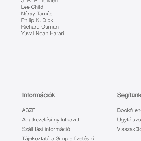
J. R. R. Tolkien
Lee Child
Náray Tamás
Philip K. Dick
Richard Osman
Yuval Noah Harari
Információk
Segítün
ÁSZF
Bookfrien
Adatkezelési nyilatkozat
Ügyfélszo
Szállítási információ
Visszakül
Tájékoztató a Simple fizetésről