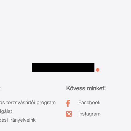
k
Kövess minket!
ds törzsvásárlói program
Facebook
lgálat
Instagram
dési irányelveink