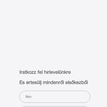
Iratkozz fel hírlevelünkre
És értesülj mindenről elsőkézből