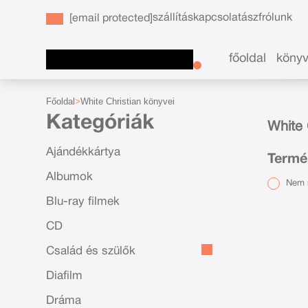
szállítás
kapcsolat
ászf
rólunk
[email protected]
főoldal
köny
Főoldal
White Christian könyvei
Kategóriák
White 
Ajándékkártya
Termék
Albumok
Nem r
Blu-ray filmek
CD
Család és szülők
Diafilm
Dráma