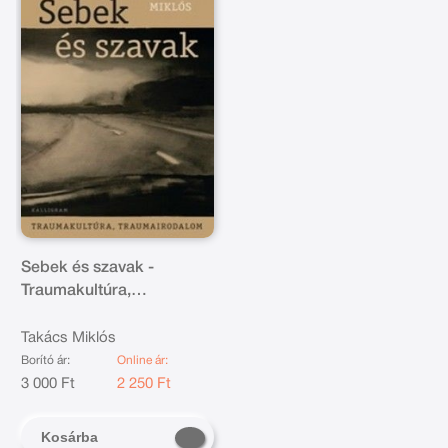
Sebek és szavak -
Traumakultúra,
traumairodalom
Takács Miklós
Borító ár:
Online ár:
3 000 Ft
2 250 Ft
Kosárba