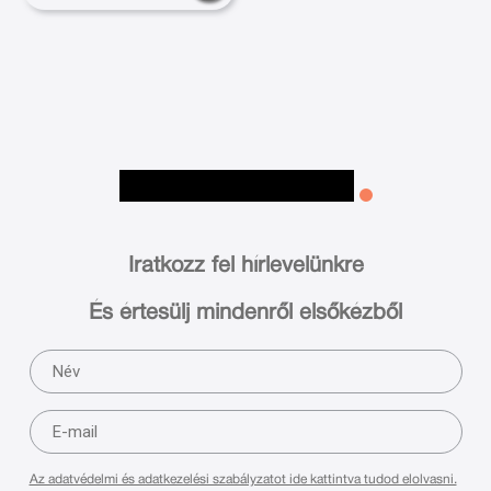
Iratkozz fel hírlevelünkre
És értesülj mindenről elsőkézből
Az adatvédelmi és adatkezelési szabályzatot ide kattintva tudod elolvasni.