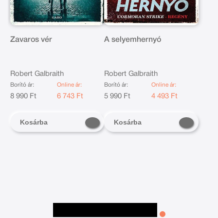
Zavaros vér
A selyemhernyó
Robert Galbraith
Robert Galbraith
Borító ár:
Online ár:
Borító ár:
Online ár:
8 990 Ft
6 743 Ft
5 990 Ft
4 493 Ft
Kosárba
Kosárba