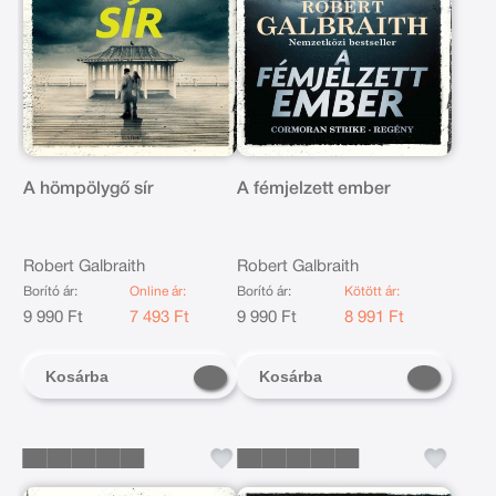
A hömpölygő sír
A fémjelzett ember
Robert Galbraith
Robert Galbraith
Borító ár:
Online ár:
Borító ár:
Kötött ár:
9 990 Ft
7 493 Ft
9 990 Ft
8 991 Ft
Kosárba
Kosárba