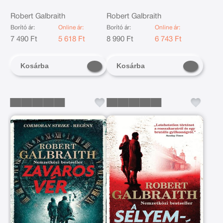
Robert Galbraith
Robert Galbraith
Borító ár:
Online ár:
Borító ár:
Online ár:
7 490 Ft
5 618 Ft
8 990 Ft
6 743 Ft
Kosárba
Kosárba