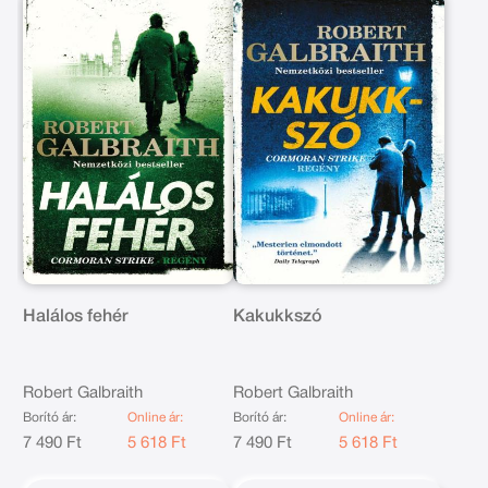
Halálos fehér
Kakukkszó
Robert Galbraith
Robert Galbraith
Borító ár:
Online ár:
Borító ár:
Online ár:
7 490 Ft
5 618 Ft
7 490 Ft
5 618 Ft