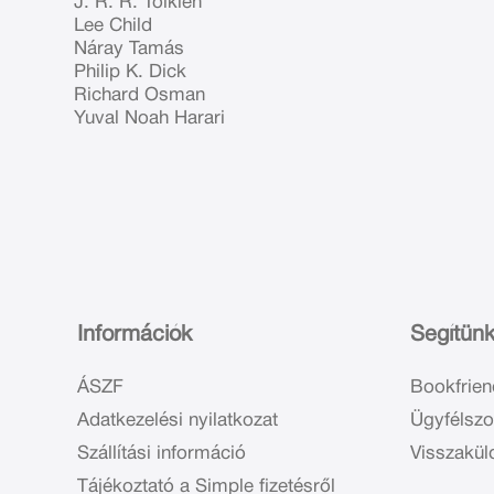
J. R. R. Tolkien
Lee Child
Náray Tamás
Philip K. Dick
Richard Osman
Yuval Noah Harari
Információk
Segítün
ÁSZF
Bookfrien
Adatkezelési nyilatkozat
Ügyfélszo
Szállítási információ
Visszakül
Tájékoztató a Simple fizetésről