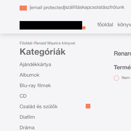
szállítás
kapcsolat
ászf
rólunk
[email protected]
főoldal
köny
Főoldal
Renard Maurice könyvei
Kategóriák
Renar
Ajándékkártya
Termé
Albumok
Nem r
Blu-ray filmek
CD
Család és szülők
Diafilm
Dráma