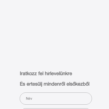
Iratkozz fel hírlevelünkre
És értesülj mindenről elsőkézből