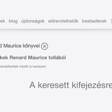
vek
blog
újdonságok
előrendelhetők
bestsellerek
d Maurice könyvei
kek Renard Maurice tollából
endelhetőek között is keressen
A keresett kifejezésre