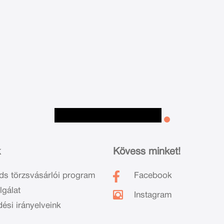
k
Kövess minket!
ds törzsvásárlói program
Facebook
lgálat
Instagram
dési irányelveink