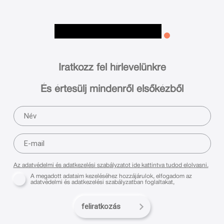
Iratkozz fel hírlevelünkre
És értesülj mindenről elsőkézből
Az adatvédelmi és adatkezelési szabályzatot ide kattintva tudod elolvasni.
A megadott adataim kezeléséhez hozzájárulok, elfogadom az
adatvédelmi és adatkezelési szabályzatban foglaltakat,
feliratkozás