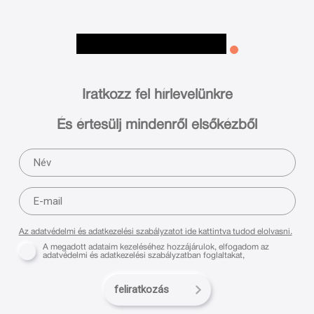
Iratkozz fel hírlevelünkre
És értesülj mindenről elsőkézből
Az adatvédelmi és adatkezelési szabályzatot ide kattintva tudod elolvasni.
A megadott adataim kezeléséhez hozzájárulok, elfogadom az
adatvédelmi és adatkezelési szabályzatban foglaltakat,
feliratkozás