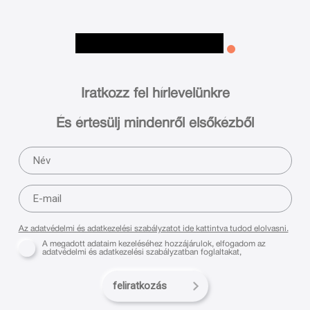
Iratkozz fel hírlevelünkre
És értesülj mindenről elsőkézből
Az adatvédelmi és adatkezelési szabályzatot ide kattintva tudod elolvasni.
A megadott adataim kezeléséhez hozzájárulok, elfogadom az
adatvédelmi és adatkezelési szabályzatban foglaltakat,
feliratkozás