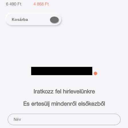
6 490 Ft
4 868 Ft
Kosárba
Iratkozz fel hírlevelünkre
És értesülj mindenről elsőkézből