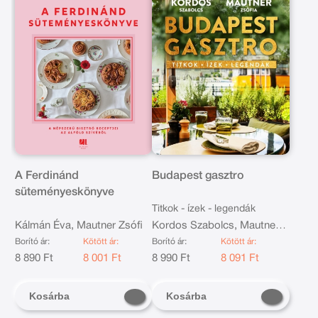
A Ferdinánd
Budapest gasztro
süteményeskönyve
Titkok - ízek - legendák
Kálmán Éva, Mautner Zsófi
Kordos Szabolcs, Mautner
Zsófi
Borító ár:
Kötött ár:
Borító ár:
Kötött ár:
8 890 Ft
8 001 Ft
8 990 Ft
8 091 Ft
Kosárba
Kosárba