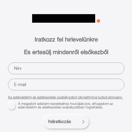
Iratkozz fel hírlevelünkre
És értesülj mindenről elsőkézből
Az adatvédelmi és adatkezelési szabályzatot ide kattintva tudod elolvasni.
A megadott adataim kezeléséhez hozzájárulok, elfogadom az
adatvédelmi és adatkezelési szabályzatban foglaltakat,
feliratkozás