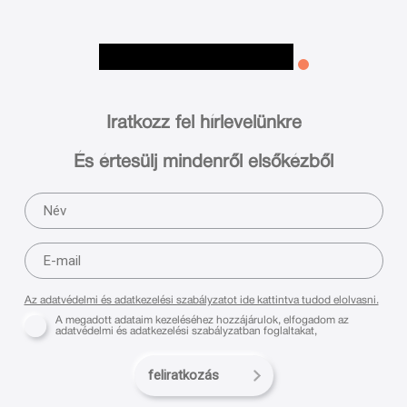
Iratkozz fel hírlevelünkre
És értesülj mindenről elsőkézből
Az adatvédelmi és adatkezelési szabályzatot ide kattintva tudod elolvasni.
A megadott adataim kezeléséhez hozzájárulok, elfogadom az
adatvédelmi és adatkezelési szabályzatban foglaltakat,
feliratkozás