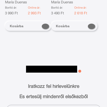
María Duenas
María Duenas
Borító ár:
Online ár:
Borító ár:
Online ár:
3 990 Ft
2 993 Ft
3 490 Ft
2 618 Ft
Kosárba
Kosárba
Iratkozz fel hírlevelünkre
És értesülj mindenről elsőkézből