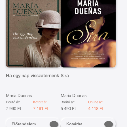
Ha egy nap visszatérnénk
Sira
María Duenas
María Duenas
Borító ár:
Kötött ár:
Borító ár:
Online ár:
7 990 Ft
7 191 Ft
5 490 Ft
4 118 Ft
Előrendelem
Kosárba