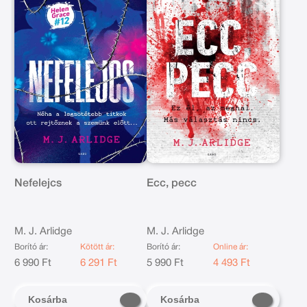
Nefelejcs
Ecc, pecc
M. J. Arlidge
M. J. Arlidge
Borító ár:
Kötött ár:
Borító ár:
Online ár:
6 990 Ft
6 291 Ft
5 990 Ft
4 493 Ft
Kosárba
Kosárba