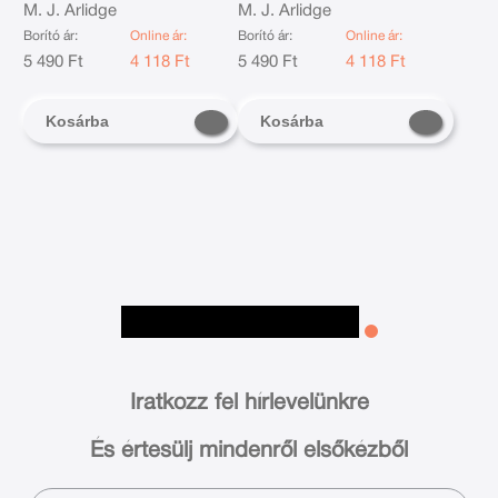
M. J. Arlidge
M. J. Arlidge
Borító ár:
Online ár:
Borító ár:
Online ár:
5 490 Ft
4 118 Ft
5 490 Ft
4 118 Ft
Kosárba
Kosárba
Iratkozz fel hírlevelünkre
És értesülj mindenről elsőkézből