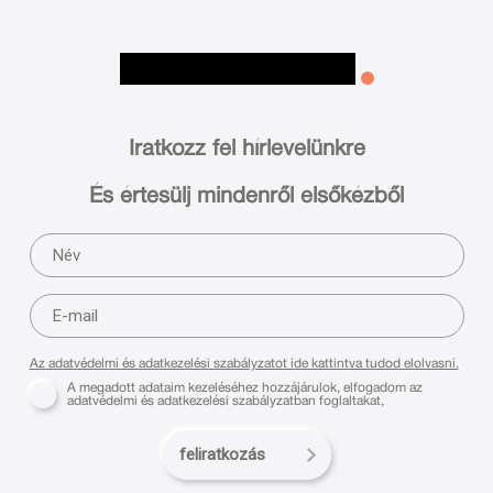
Iratkozz fel hírlevelünkre
És értesülj mindenről elsőkézből
Az adatvédelmi és adatkezelési szabályzatot ide kattintva tudod elolvasni.
A megadott adataim kezeléséhez hozzájárulok, elfogadom az
adatvédelmi és adatkezelési szabályzatban foglaltakat,
feliratkozás