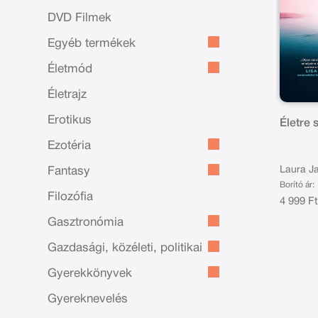
DVD Filmek
Egyéb termékek
Életmód
Életrajz
Erotikus
Életre 
Ezotéria
Laura Ja
Fantasy
Borító ár:
Filozófia
4 999 F
Gasztronómia
Gazdasági, közéleti, politikai
Gyerekkönyvek
Gyereknevelés