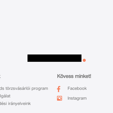
k
Kövess minket!
ds törzsvásárlói program
Facebook
lgálat
Instagram
dési irányelveink