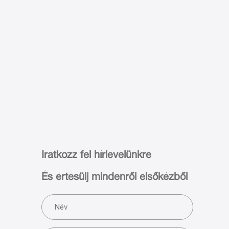
Iratkozz fel hírlevelünkre
És értesülj mindenről elsőkézből