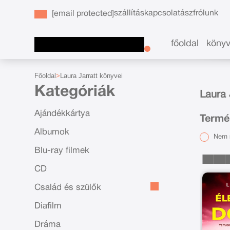
szállítás
kapcsolat
ászf
rólunk
[email protected]
főoldal
köny
Főoldal
Laura Jarratt könyvei
Kategóriák
Laura 
Ajándékkártya
Termék
Albumok
Nem r
Blu-ray filmek
CD
Család és szülők
Diafilm
Dráma