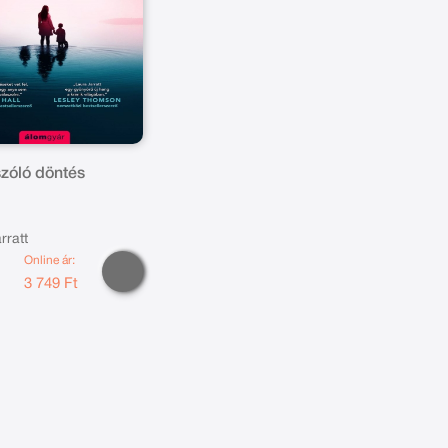
szóló döntés
rratt
Online ár:
t
3 749 Ft