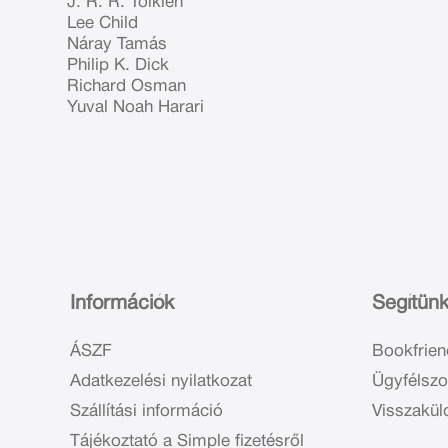
J. R. R. Tolkien
Lee Child
Náray Tamás
Philip K. Dick
Richard Osman
Yuval Noah Harari
Információk
Segítün
ÁSZF
Bookfrien
Adatkezelési nyilatkozat
Ügyfélszo
Szállítási információ
Visszakül
Tájékoztató a Simple fizetésről