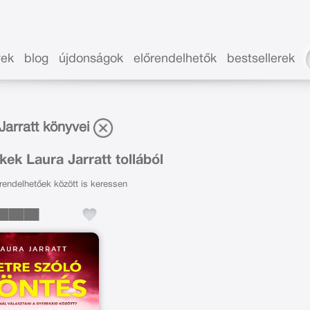
vek
blog
újdonságok
előrendelhetők
bestsellerek
Jarratt könyvei
ek Laura Jarratt tollából
endelhetőek között is keressen