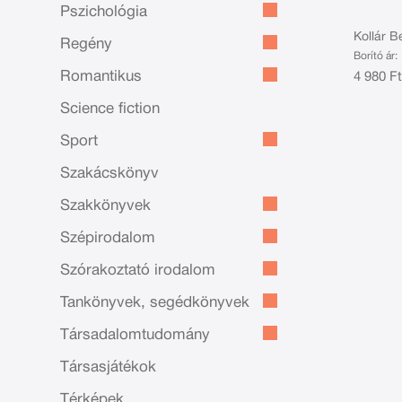
Pszichológia
Kollár Be
Regény
Borító ár:
Romantikus
4 980 F
Science fiction
Sport
Szakácskönyv
Szakkönyvek
Szépirodalom
Szórakoztató irodalom
Tankönyvek, segédkönyvek
Társadalomtudomány
Társasjátékok
Térképek