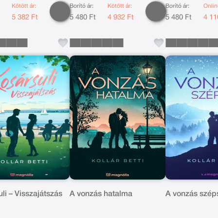
Kötött ár:
Borító ár:
Kötött ár:
Borító ár:
Onlin
t
5 382 Ft
5 480 Ft
4 932 Ft
5 480 Ft
4 11
li – Visszajátszás
A vonzás hatalma
A vonzás szép