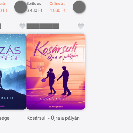
e ár:
Borító ár:
Online ár:
0 Ft
6 480 Ft
4 860 Ft
sége
Kosársuli - Újra a pályán