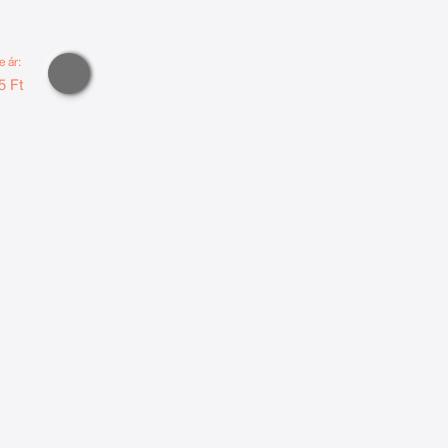
e ár:
5 Ft