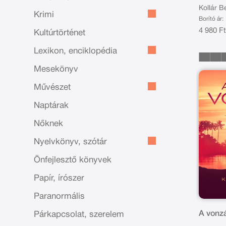
Kollár Be
Krimi
Borító ár:
4 980 F
Kultúrtörténet
Lexikon, enciklopédia
Mesekönyv
Művészet
Naptárak
Nőknek
Nyelvkönyv, szótár
Önfejlesztő könyvek
Papír, írószer
Paranormális
A vonzá
Párkapcsolat, szerelem