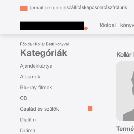
szállítás
kapcsolat
ászf
rólunk
[email protected]
főoldal
köny
Főoldal
Kollár Betti könyvei
Kategóriák
Kollár
Ajándékkártya
Albumok
Blu-ray filmek
CD
Család és szülők
Diafilm
Termék
Dráma