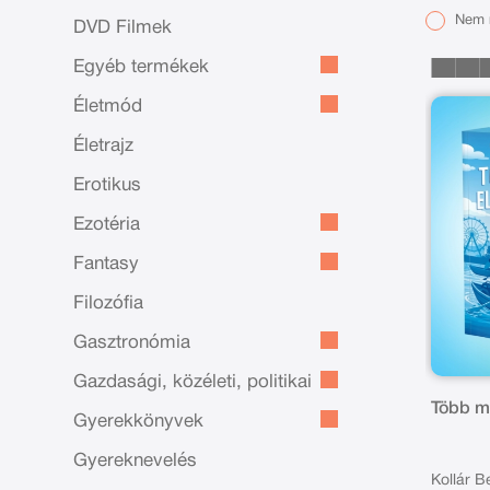
Nem r
DVD Filmek
Egyéb termékek
Életmód
Életrajz
Erotikus
Ezotéria
Fantasy
Filozófia
Gasztronómia
Gazdasági, közéleti, politikai
Több m
Gyerekkönyvek
Gyereknevelés
Kollár Be