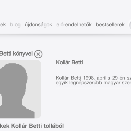
vek
blog
újdonságok
előrendelhetők
bestsellerek
 Betti könyvei
Kollár Betti
Kollár Betti 1998. április 29-én 
egyik legnépszerűbb magyar szer
Szociológia szakon végzett, de ig
Wattpad közösségi oldalon indult
tettek szert, és hamarosan köny
műve a Vonzás törvénye sorozat,
történetével hamar belopta ma
szerelem, a barátság és az önker
a közvetlenség, a humor és a len
ek Kollár Betti tollából
Betti aktívan tartja a kapcsolat