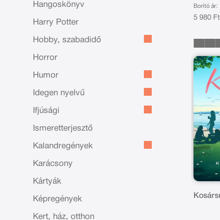
Hangoskönyv
Borító ár:
5 980 F
Harry Potter
Hobby, szabadidő
Horror
Humor
Idegen nyelvű
Ifjúsági
Ismeretterjesztő
Kalandregények
Karácsony
Kártyák
Kosársu
Képregények
Kert, ház, otthon