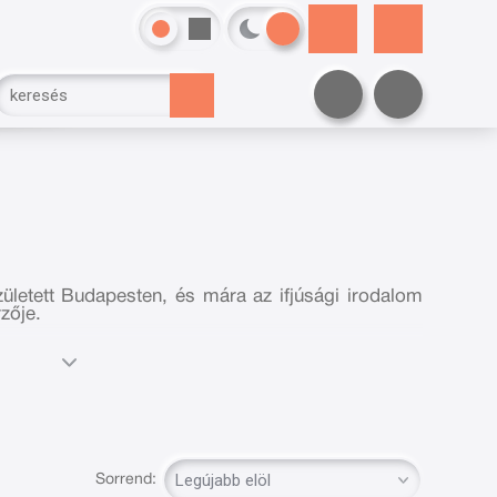
született Budapesten, és mára az ifjúsági irodalom
zője.
azi hivatását az írásban találta meg. Pályafutása a
, ahol első történetei gyorsan nagy népszerűségre
v formájában is napvilágot láttak. Legismertebb
 amely sodró lendületével és érzelmekben gazdag
gát a fiatal olvasók szívébe. Regényeiben a
esés témái állnak a középpontban, stílusát pedig
dületes párbeszédek teszik különlegessé.
Sorrend:
ot olvasóival a közösségi médiában és író-olvasó