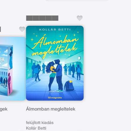
ráló kapcsolatot épített ki rajongótáborával. Művei
k, akik szeretnének elmerülni a romantika és a
égek
Álmomban megleltelek
felújított kiadás
Kollár Betti