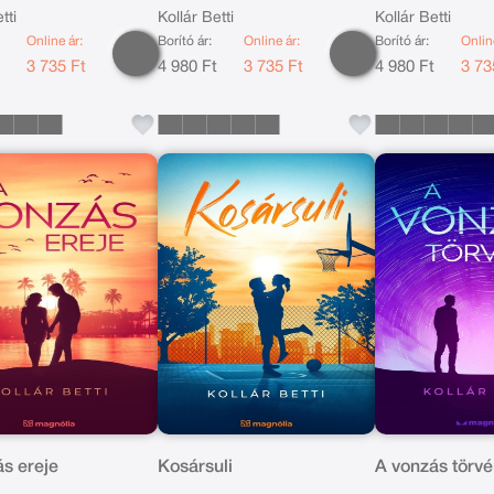
tti
Kollár Betti
Kollár Betti
Online ár:
Borító ár:
Online ár:
Borító ár:
Onlin
t
3 735 Ft
4 980 Ft
3 735 Ft
4 980 Ft
3 73
s ereje
Kosársuli
A vonzás törv