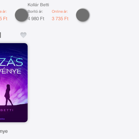
Kollár Betti
e ár:
Borító ár:
Online ár:
5 Ft
4 980 Ft
3 735 Ft
énye