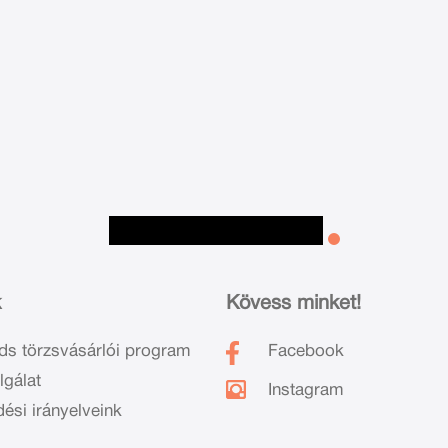
k
Kövess minket!
ds törzsvásárlói program
Facebook
lgálat
Instagram
dési irányelveink