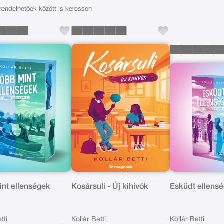
találkozókon, így közvetlen, inspi
endelhetőek között is keressen
ideális olvasmányok mindazokna
fiatalos szenvedély világában.
int ellenségek
Kosársuli - Új kihívók
Esküdt ellens
tti
Kollár Betti
Kollár Betti