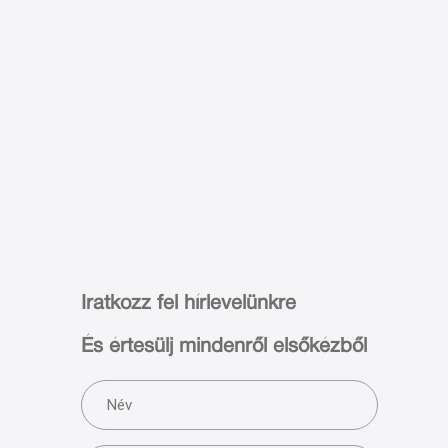
Iratkozz fel hírlevelünkre
És értesülj mindenről elsőkézből