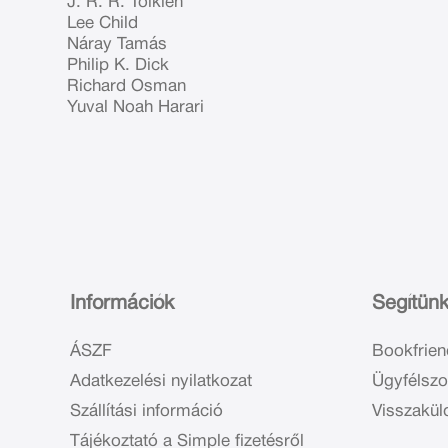
J. R. R. Tolkien
Lee Child
Náray Tamás
Philip K. Dick
Richard Osman
Yuval Noah Harari
Információk
Segítün
ÁSZF
Bookfrien
Adatkezelési nyilatkozat
Ügyfélszo
Szállítási információ
Visszakül
Tájékoztató a Simple fizetésről