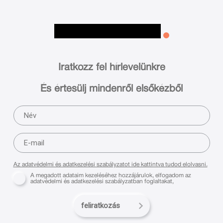
Iratkozz fel hírlevelünkre
És értesülj mindenről elsőkézből
Az adatvédelmi és adatkezelési szabályzatot ide kattintva tudod elolvasni.
A megadott adataim kezeléséhez hozzájárulok, elfogadom az
adatvédelmi és adatkezelési szabályzatban foglaltakat,
feliratkozás