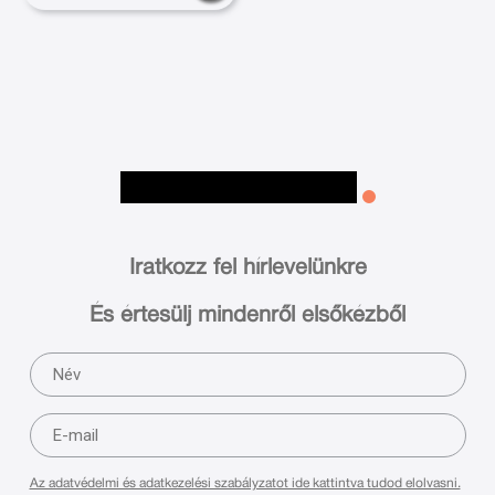
Iratkozz fel hírlevelünkre
És értesülj mindenről elsőkézből
Az adatvédelmi és adatkezelési szabályzatot ide kattintva tudod elolvasni.