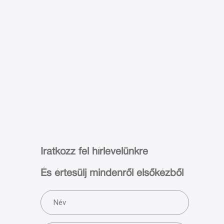
Iratkozz fel hírlevelünkre
És értesülj mindenről elsőkézből