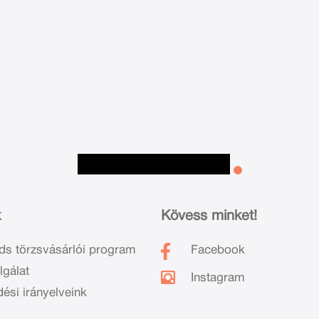
k
Kövess minket!
ds törzsvásárlói program
Facebook
lgálat
Instagram
dési irányelveink