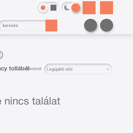
cy tollából
Sorrend:
 nincs találat