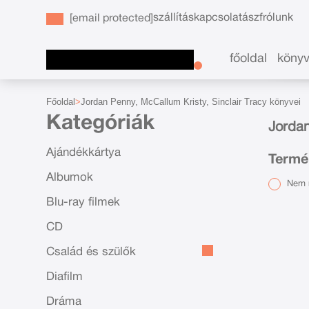
szállítás
kapcsolat
ászf
rólunk
[email protected]
főoldal
köny
Főoldal
Jordan Penny, McCallum Kristy, Sinclair Tracy könyvei
Kategóriák
Jordan
Ajándékkártya
Termék
Albumok
Nem r
Blu-ray filmek
CD
Család és szülők
Diafilm
Dráma