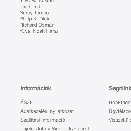
J. R. R. Tolkien
Lee Child
Náray Tamás
Philip K. Dick
Richard Osman
Yuval Noah Harari
Információk
Segítün
ÁSZF
Bookfrien
Adatkezelési nyilatkozat
Ügyfélszo
Szállítási információ
Visszakül
Tájékoztató a Simple fizetésről