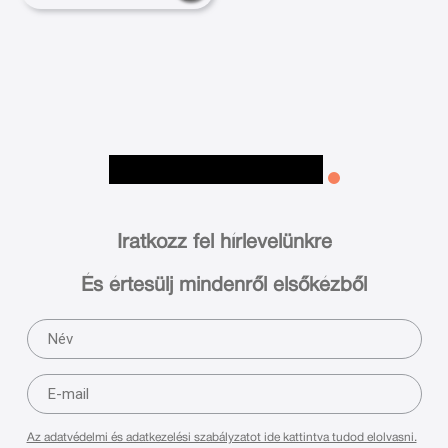
Iratkozz fel hírlevelünkre
És értesülj mindenről elsőkézből
Az adatvédelmi és adatkezelési szabályzatot ide kattintva tudod elolvasni.