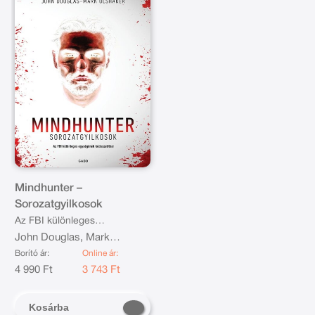
Mindhunter –
Sorozatgyilkosok
Az FBI különleges
egységének kulisszatitkai
John Douglas, Mark
Olshaker
Borító ár:
Online ár:
4 990 Ft
3 743 Ft
Kosárba