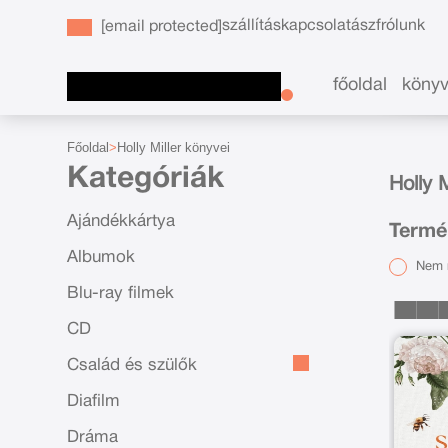
szállítás
kapcsolat
ászf
rólunk
[email protected]
főoldal
köny
Főoldal
Holly Miller könyvei
Kategóriák
Holly 
Ajándékkártya
Termék
Albumok
Nem r
Blu-ray filmek
CD
Család és szülők
Diafilm
Dráma