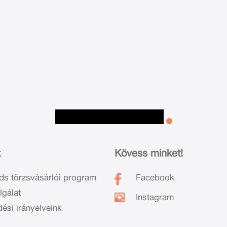
k
Kövess minket!
ds törzsvásárlói program
Facebook
lgálat
Instagram
dési irányelveink