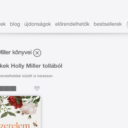
vek
blog
újdonságok
előrendelhetők
bestsellerek
Miller könyvei
ek Holly Miller tollából
endelhetőek között is keressen