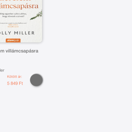
em villámcsapásra
ler
Kötött ár:
t
5 849 Ft