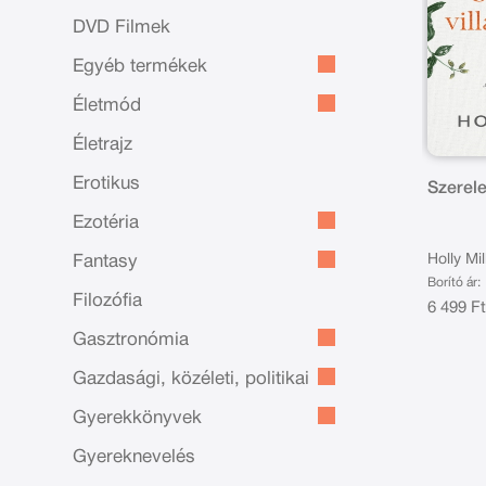
DVD Filmek
Egyéb termékek
Életmód
Életrajz
Erotikus
Szerel
Ezotéria
Holly Mil
Fantasy
Borító ár:
Filozófia
6 499 F
Gasztronómia
Gazdasági, közéleti, politikai
Gyerekkönyvek
Gyereknevelés