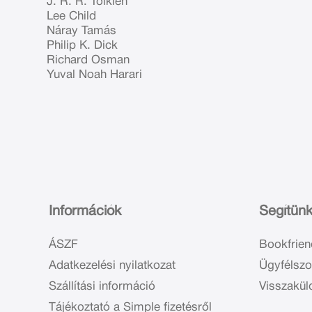
J. R. R. Tolkien
Lee Child
Náray Tamás
Philip K. Dick
Richard Osman
Yuval Noah Harari
Információk
Segítün
ÁSZF
Bookfrien
Adatkezelési nyilatkozat
Ügyfélszo
Szállítási információ
Visszakül
Tájékoztató a Simple fizetésről