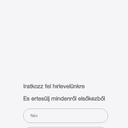
Iratkozz fel hírlevelünkre
És értesülj mindenről elsőkézből