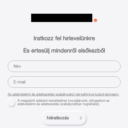
Iratkozz fel hírlevelünkre
És értesülj mindenről elsőkézből
Az adatvédelmi és adatkezelési szabályzatot ide kattintva tudod elolvasni.
A megadott adataim kezeléséhez hozzájárulok, elfogadom az
adatvédelmi és adatkezelési szabályzatban foglaltakat,
feliratkozás