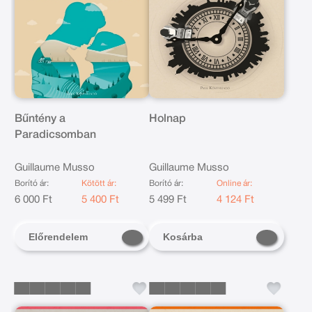
Bűntény a
Holnap
Paradicsomban
Guillaume Musso
Guillaume Musso
Borító ár:
Kötött ár:
Borító ár:
Online ár:
6 000 Ft
5 400 Ft
5 499 Ft
4 124 Ft
Előrendelem
Kosárba