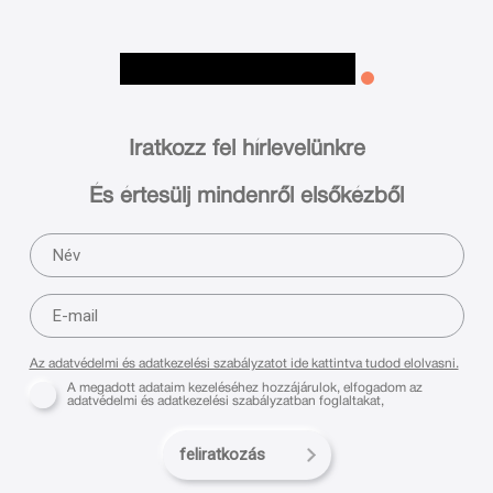
Iratkozz fel hírlevelünkre
És értesülj mindenről elsőkézből
Az adatvédelmi és adatkezelési szabályzatot ide kattintva tudod elolvasni.
A megadott adataim kezeléséhez hozzájárulok, elfogadom az
adatvédelmi és adatkezelési szabályzatban foglaltakat,
feliratkozás