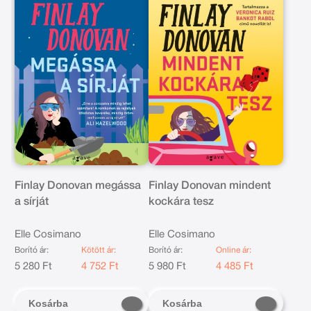
Finlay Donovan megássa
Finlay Donovan mindent
a sírját
kockára tesz
Elle Cosimano
Elle Cosimano
Borító ár:
Kötött ár:
Borító ár:
Online ár:
5 280 Ft
4 752 Ft
5 980 Ft
4 485 Ft
Kosárba
Kosárba