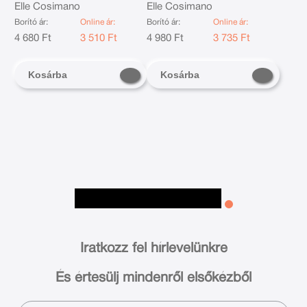
Elle Cosimano
Elle Cosimano
Borító ár:
Online ár:
Borító ár:
Online ár:
4 680 Ft
3 510 Ft
4 980 Ft
3 735 Ft
Kosárba
Kosárba
Iratkozz fel hírlevelünkre
És értesülj mindenről elsőkézből