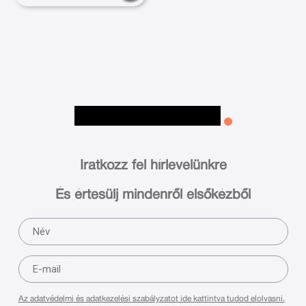
Iratkozz fel hírlevelünkre
És értesülj mindenről elsőkézből
Az adatvédelmi és adatkezelési szabályzatot ide kattintva tudod elolvasni.