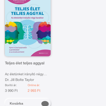
Teljes élet teljes aggyal
Az életünket irányító négy
karakter
Dr. Jill Bolte Taylor
Borító ár:
Online ár:
3 990 Ft
2 993 Ft
Kosárba